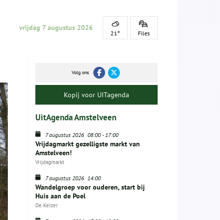
vrijdag 7 augustus 2026
21°
Files
Volg ons
Kopij voor UITagenda
UitAgenda Amstelveen
7 augustus 2026
08:00
-
17:00
Vrijdagmarkt gezelligste markt van
Amstelveen!
Vrijdagmarkt
7 augustus 2026
14:00
Wandelgroep voor ouderen, start bij
Huis aan de Poel
De Keizer