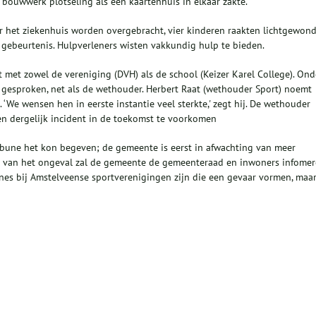
bouwwerk plotseling als een kaartenhuis in elkaar zakte.
r het ziekenhuis worden overgebracht, vier kinderen raakten lichtgewond
gebeurtenis. Hulpverleners wisten vakkundig hulp te bieden.
 met zowel de vereniging (DVH) als de school (Keizer Karel College). Ond
gesproken, net als de wethouder. Herbert Raat (wethouder Sport) noemt
‘We wensen hen in eerste instantie veel sterkte,' zegt hij. De wethouder
en dergelijk incident in de toekomst te voorkomen
ibune het kon begeven; de gemeente is eerst in afwachting van meer
ak van het ongeval zal de gemeente de gemeenteraad en inwoners infomer
bunes bij Amstelveense sportverenigingen zijn die een gevaar vormen, maa