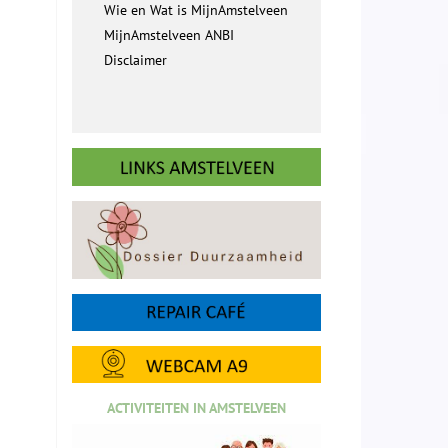
Wie en Wat is MijnAmstelveen
MijnAmstelveen ANBI
Disclaimer
ACTIVITEITEN IN AMSTELVEEN