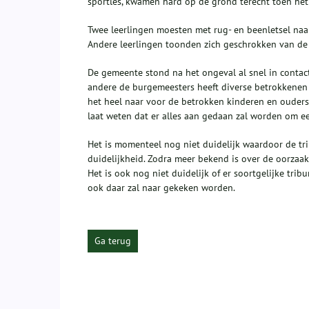
sportles, kwamen hard op de grond terecht toen het 
Twee leerlingen moesten met rug- en beenletsel naa
Andere leerlingen toonden zich geschrokken van de 
De gemeente stond na het ongeval al snel in contact
andere de burgemeesters heeft diverse betrokkenen 
het heel naar voor de betrokken kinderen en ouders. 
laat weten dat er alles aan gedaan zal worden om e
Het is momenteel nog niet duidelijk waardoor de tr
duidelijkheid. Zodra meer bekend is over de oorza
Het is ook nog niet duidelijk of er soortgelijke tri
ook daar zal naar gekeken worden.
Ga terug