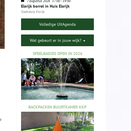
7 augustus 2026
17:00
-
19:00
Elsrijk borrel in Huis Elsrijk
Stadsdorp Elsrijk
Volledige UitAgenda
Wat gebeurt er in jouw wijk?
SPEELBADJES OPEN IN 2026
BACKPACKEN BUURTKAMER KKP
p