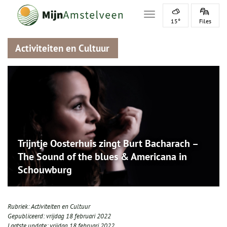
Toggle navigation
15°
Files
Activiteiten en Cultuur
Trijntje Oosterhuis zingt Burt Bacharach –
The Sound of the blues & Americana in
Schouwburg
Rubriek:
Activiteiten en Cultuur
Gepubliceerd:
vrijdag 18 februari 2022
Laatste update:
vrijdag 18 februari 2022