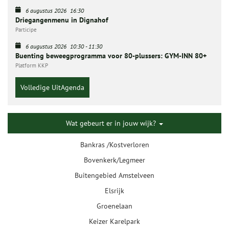
6 augustus 2026
16:30
Driegangenmenu in Dignahof
Participe
6 augustus 2026
10:30
-
11:30
Buenting beweegprogramma voor 80-plussers: GYM-INN 80+
Platform KKP
Volledige UitAgenda
Wat gebeurt er in jouw wijk?
Bankras /Kostverloren
Bovenkerk/Legmeer
Buitengebied Amstelveen
Elsrijk
Groenelaan
Keizer Karelpark