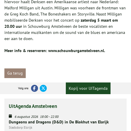
hiervoor haalt Derksen een Amerikaanse artiest naar Nederland:
Malford Milligan uit Austin. Milligan was voorheen de frontman van
de Greg Koch Band, The Boneshakers en Storyville. Naast Milligan
mobiliseerde Derksen voor het concert op
zaterdag 5 maart om
20.00 uur
in Schouwburg Amstelveen de beste vocalisten en
internationale muzikanten om de sound van de blues en americana
eer aan te doen.
Meer info & reserveren:
www.schouwburgamstelveen.nl
.
Ga terug
Kopij voor UITagenda
Volg ons
UitAgenda Amstelveen
6 augustus 2026
18:00
-
22:00
Dungeons and Dragons (D&D) in De Blokhut van Elsrijk
Stadsdorp Elsrijk