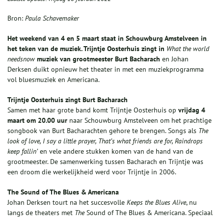
Bron:
Paula Schavemaker
Het weekend van 4 en 5 maart staat in Schouwburg Amstelveen in
het teken van de muziek. Trijntje Oosterhuis zingt in
What
the
world
needs
now
muziek van grootmeester Burt
Bacharach
en Johan
Derksen duikt opnieuw het theater in met een muziekprogramma
vol bluesmuziek en Americana.
Trijntje Oosterhuis
zingt Burt
Bacharach
Samen met haar grote band komt Trijntje Oosterhuis op
vrijdag 4
maart om 20.00 uur
naar Schouwburg Amstelveen om het prachtige
songbook van Burt Bacharachten gehore te brengen. Songs als
The
look of love, I say a
little prayer, That’s what friends are for, Raindrops
keep
fallin
’
en vele andere stukken komen van de hand van de
grootmeester. De samenwerking tussen Bacharach en Trijntje was
een droom die werkelijkheid werd voor Trijntje in 2006.
The Sound of The Blues & Americana
Johan Derksen tourt na het succesvolle
Keeps the Blues Alive
, nu
langs de theaters met
The
Sound of The Blues & Americana. Speciaal