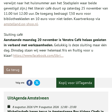
verwijst naar het huisnummer aan het Stadsplein waar beide
gevestigd zijn.) Het literair café duurt op zaterdag 25 november van
11.00 tot 12.00 uur. De toegang bedraagt 7,50 euro voor
bibliotheekleden en 10 euro voor niet-leden. Kaartverkoop via
amstelland.op-shop.nl
.
Sluiting café
Aanstaande maandag 20 november is Venstra Café helaas gesloten
in verband met werkzaamheden.
Gelukkig is deze sluiting maar één
dag. Dinsdag staan wij weer helemaal fris en fruitig voor u
klaar!
https://www.facebook.com/libri...
Ga terug
Kopij voor UITagenda
Volg ons
UitAgenda Amstelveen
t/m
8 augustus 2026
9 augustus 2026
12:00
-
23:00
Michelinchefs keren terug in Amsterdamse Bos tijdens Chefs in