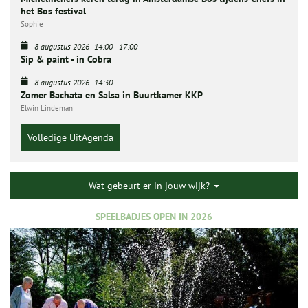
het Bos festival
Sophie
8 augustus 2026
14:00
-
17:00
Sip & paint - in Cobra
8 augustus 2026
14:30
Zomer Bachata en Salsa in Buurtkamer KKP
Elwin Lindeman
Volledige UitAgenda
Wat gebeurt er in jouw wijk?
SPEELBADJES OPEN IN 2026