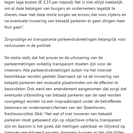
tegen lage kosten (€ 3,33 per maand). Het is niet altijd makkelijk
om al deze belangen van burgers en ondernemers tegelijk te
dienen, maar met deze motie zorgen we ervoor, dat voor, tijdens en
na eventuele invoering van betaald parkeren er geen dingen meer
fout gaan”.
Zorgvuldige en transparante parkeerdrukmetingen belangrijk voor
vertrouwen in de politiek
De motie stelt, dat het proces en de uitvoering van de
parkeermetingen volledig transparant moeten zijn voor de
inwoners. Alle parkeerdrukmetingen zullen via het internet
beschikbaar worden gesteld. Daarnaast zal na de invoering van
betaald parkeren een evaluatie plaatsvinden om de effecten te
beoordelen. Ook werd een amendement aangenomen dat zorgt dat
eventuele uitbreiding van betaald parkeren aan de raad worden
voorgelegd worden na een inspraaktraject onder de betreffende
bewoners en ondernemers.Harmen van der Steenhoven,
fractievoorzitter D66: "Het wel of niet invoeren van betaald
parkeren moet gebaseerd zijn op objectieve criteria, transparant
zijn en daarom is het goed, dat metingen openbaar en blijvend op
internet gepubliceerd worden. Inwoners kunnen zo ten alle tijden