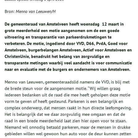
Bron:
Menno van Leeuwen/H
De gemeenteraad van Amstelveen heeft woensdag 12 maart in
grote meerderheid een motie aangenomen om de een goede
uitvoering en transparantie van parkeerdrukmetingen te
verbeteren. De motie, ingediend door VVD, D66, PvdA, Goed voor
Amstelveen, burgerbelangen Amstelveen, Actief voor Amstelveen en
ChristenUnie, benadrukt het belang van zorgvuldige en
transparante metingen waarbij veel aandacht is voor communicatie
naar en evaluatie met de burgers en ondernemers van Amstelveen.
Menno van Leeuwen, gemeenteraadslid namens de VVD, is blij met
de brede steun voor de aangenomen motie. “Wij willen graag
iedereen bedanken uit de raad die mee heeft geholpen deze motie
vorm te geven of heeft gesteund. Parkeren is een belangrijk en
complex onderwerp, dat mensen raakt in hun directe leefomgeving.
Het is belangrijk dat we daar zorgvuldig mee omgaan en dat de
raad in een brede meerderheid laat zien hier open voor te staan.
Niemand wil onnodig betaald parkeren, maar de mensen in drukke
gebieden willen wel gewoon hun auto voor de deur kunnen zetten