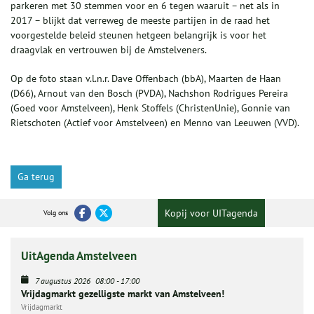
parkeren met 30 stemmen voor en 6 tegen waaruit – net als in
2017 – blijkt dat verreweg de meeste partijen in de raad het
voorgestelde beleid steunen hetgeen belangrijk is voor het
draagvlak en vertrouwen bij de Amstelveners.
Op de foto staan v.l.n.r. Dave Offenbach (bbA), Maarten de Haan
(D66), Arnout van den Bosch (PVDA), Nachshon Rodrigues Pereira
(Goed voor Amstelveen), Henk Stoffels (ChristenUnie), Gonnie van
Rietschoten (Actief voor Amstelveen) en Menno van Leeuwen (VVD).
Ga terug
Kopij voor UITagenda
Volg ons
UitAgenda Amstelveen
7 augustus 2026
08:00
-
17:00
Vrijdagmarkt gezelligste markt van Amstelveen!
Vrijdagmarkt