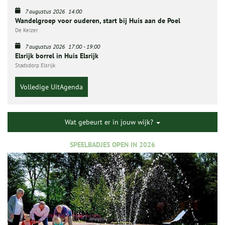
7 augustus 2026
14:00
Wandelgroep voor ouderen, start bij Huis aan de Poel
De Keizer
7 augustus 2026
17:00
-
19:00
Elsrijk borrel in Huis Elsrijk
Stadsdorp Elsrijk
Volledige UitAgenda
Wat gebeurt er in jouw wijk?
SPEELBADJES OPEN IN 2026