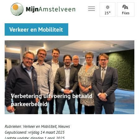
Toggle navigation
25°
Files
Verkeer en Mobiliteit
Verbetering uitvoering betaald
parkeerbeleid
Rubrieken:
Verkeer en Mobiliteit
,
Nieuws
Gepubliceerd:
vrijdag 14 maart 2025
Laatste update:
dinsdag 1 april 2025