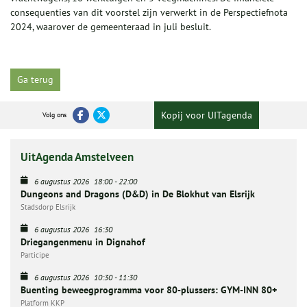
consequenties van dit voorstel zijn verwerkt in de Perspectiefnota
2024, waarover de gemeenteraad in juli besluit.
Ga terug
Kopij voor UITagenda
Volg ons
UitAgenda Amstelveen
6 augustus 2026
18:00
-
22:00
Dungeons and Dragons (D&D) in De Blokhut van Elsrijk
Stadsdorp Elsrijk
6 augustus 2026
16:30
Driegangenmenu in Dignahof
Participe
6 augustus 2026
10:30
-
11:30
Buenting beweegprogramma voor 80-plussers: GYM-INN 80+
Platform KKP