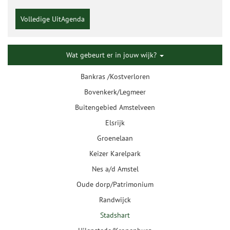
Volledige UitAgenda
Wat gebeurt er in jouw wijk?
Bankras /Kostverloren
Bovenkerk/Legmeer
Buitengebied Amstelveen
Elsrijk
Groenelaan
Keizer Karelpark
Nes a/d Amstel
Oude dorp/Patrimonium
Randwijck
Stadshart