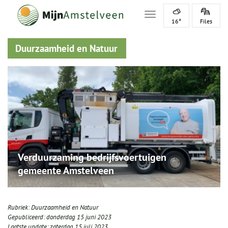
Toggle navigation
16°
Files
Duurzaamheid en Natuur
Verduurzaming bedrijfsvoertuigen
gemeente Amstelveen
Rubriek:
Duurzaamheid en Natuur
Gepubliceerd:
donderdag 15 juni 2023
Laatste update:
zaterdag 15 juli 2023