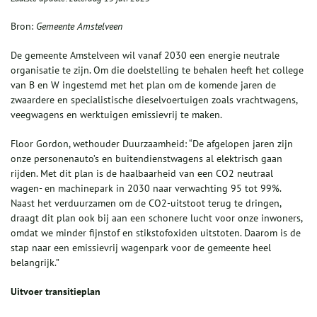
Bron:
Gemeente Amstelveen
De gemeente Amstelveen wil vanaf 2030 een energie neutrale
organisatie te zijn. Om die doelstelling te behalen heeft het college
van B en W ingestemd met het plan om de komende jaren de
zwaardere en specialistische dieselvoertuigen zoals vrachtwagens,
veegwagens en werktuigen emissievrij te maken.
Floor Gordon, wethouder Duurzaamheid: “De afgelopen jaren zijn
onze personenauto’s en buitendienstwagens al elektrisch gaan
rijden. Met dit plan is de haalbaarheid van een CO2 neutraal
wagen- en machinepark in 2030 naar verwachting 95 tot 99%.
Naast het verduurzamen om de CO2-uitstoot terug te dringen,
draagt dit plan ook bij aan een schonere lucht voor onze inwoners,
omdat we minder fijnstof en stikstofoxiden uitstoten. Daarom is de
stap naar een emissievrij wagenpark voor de gemeente heel
belangrijk.”
Uitvoer transitieplan