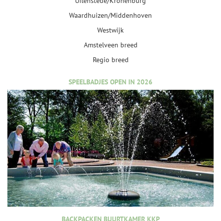
Uilenstede/Kronenburg
Waardhuizen/Middenhoven
Westwijk
Amstelveen breed
Regio breed
SPEELBADJES OPEN IN 2026
BACKPACKEN BUURTKAMER KKP