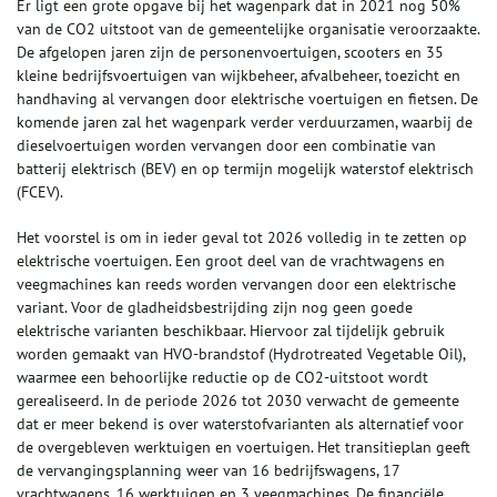
Er ligt een grote opgave bij het wagenpark dat in 2021 nog 50%
van de CO2 uitstoot van de gemeentelijke organisatie veroorzaakte.
De afgelopen jaren zijn de personenvoertuigen, scooters en 35
kleine bedrijfsvoertuigen van wijkbeheer, afvalbeheer, toezicht en
handhaving al vervangen door elektrische voertuigen en fietsen. De
komende jaren zal het wagenpark verder verduurzamen, waarbij de
dieselvoertuigen worden vervangen door een combinatie van
batterij elektrisch (BEV) en op termijn mogelijk waterstof elektrisch
(FCEV).
Het voorstel is om in ieder geval tot 2026 volledig in te zetten op
elektrische voertuigen. Een groot deel van de vrachtwagens en
veegmachines kan reeds worden vervangen door een elektrische
variant. Voor de gladheidsbestrijding zijn nog geen goede
elektrische varianten beschikbaar. Hiervoor zal tijdelijk gebruik
worden gemaakt van HVO-brandstof (Hydrotreated Vegetable Oil),
waarmee een behoorlijke reductie op de CO2-uitstoot wordt
gerealiseerd. In de periode 2026 tot 2030 verwacht de gemeente
dat er meer bekend is over waterstofvarianten als alternatief voor
de overgebleven werktuigen en voertuigen. Het transitieplan geeft
de vervangingsplanning weer van 16 bedrijfswagens, 17
vrachtwagens, 16 werktuigen en 3 veegmachines. De financiële