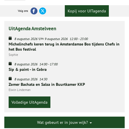
Kopij voor UITagenda
Volg ons
UitAgenda Amstelveen
t/m
8 augustus 2026
9 augustus 2026
12:00
-
23:00
Michelinchefs keren terug in Amsterdamse Bos tijdens Chefs in
het Bos festival
Sophie
8 augustus 2026
14:00
-
17:00
Sip & paint - in Cobra
8 augustus 2026
14:30
Zomer Bachata en Salsa in Buurtkamer KKP
Elwin Lindeman
Volledige UitAgenda
Wat gebeurt er in jouw wijk?