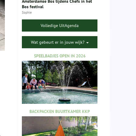
Amsterdamse Bos tijdens Chefs in het
Bos festival
Sophie
Volledige UitAgenda
Wat gebeurt er in jouw wijk?
SPEELBADJES OPEN IN 2026
BACKPACKEN BUURTKAMER KKP