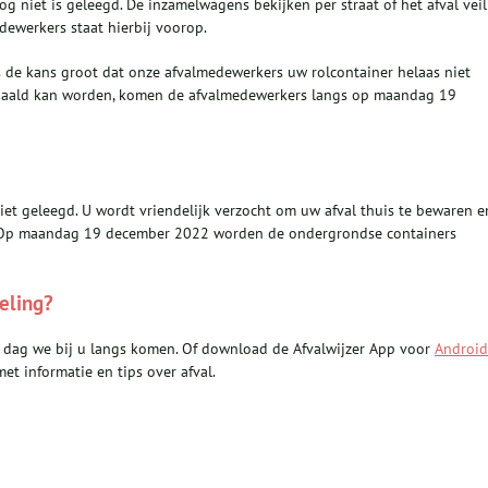
g niet is geleegd. De inzamelwagens bekijken per straat of het afval veil
ewerkers staat hierbij voorop.
 de kans groot dat onze afvalmedewerkers uw rolcontainer helaas niet
haald kan worden, komen de afvalmedewerkers langs op maandag 19
t geleegd. U wordt vriendelijk verzocht om uw afval thuis te bewaren e
n. Op maandag 19 december 2022 worden de ondergrondse containers
eling?
 dag we bij u langs komen. Of download de Afvalwijzer App voor
Android
t informatie en tips over afval.