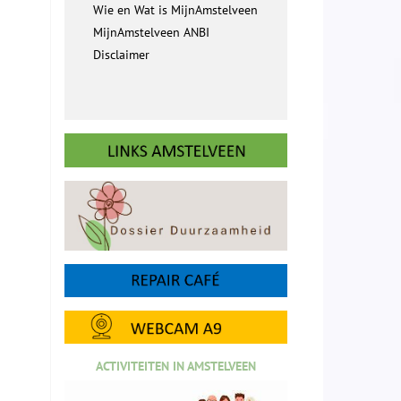
Wie en Wat is MijnAmstelveen
MijnAmstelveen ANBI
Disclaimer
ACTIVITEITEN IN AMSTELVEEN