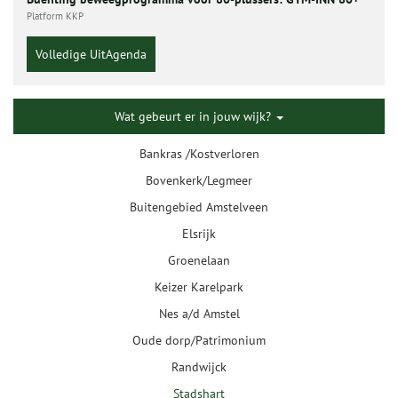
Platform KKP
Volledige UitAgenda
Wat gebeurt er in jouw wijk?
Bankras /Kostverloren
Bovenkerk/Legmeer
Buitengebied Amstelveen
Elsrijk
Groenelaan
Keizer Karelpark
Nes a/d Amstel
Oude dorp/Patrimonium
Randwijck
Stadshart