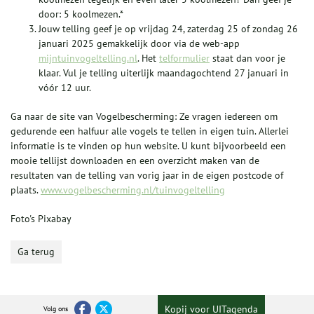
door: 5 koolmezen.*
Jouw telling geef je op vrijdag 24, zaterdag 25 of zondag 26
januari 2025 gemakkelijk door via de web-app
mijntuinvogeltelling.nl
. Het
telformulier
staat dan voor je
klaar. Vul je telling uiterlijk maandagochtend 27 januari in
vóór 12 uur.
Ga naar de site van Vogelbescherming: Ze vragen iedereen om
gedurende een halfuur alle vogels te tellen in eigen tuin. Allerlei
informatie is te vinden op hun website. U kunt bijvoorbeeld een
mooie tellijst downloaden en een overzicht maken van de
resultaten van de telling van vorig jaar in de eigen postcode of
plaats.
www.vogelbescherming.nl/tuinvogeltelling
Foto's Pixabay
Ga terug
Kopij voor UITagenda
Volg ons