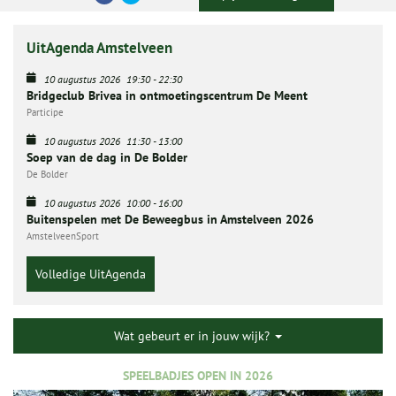
UitAgenda Amstelveen
10 augustus 2026
19:30
-
22:30
Bridgeclub Brivea in ontmoetingscentrum De Meent
Participe
10 augustus 2026
11:30
-
13:00
Soep van de dag in De Bolder
De Bolder
10 augustus 2026
10:00
-
16:00
Buitenspelen met De Beweegbus in Amstelveen 2026
AmstelveenSport
Volledige UitAgenda
Wat gebeurt er in jouw wijk?
SPEELBADJES OPEN IN 2026