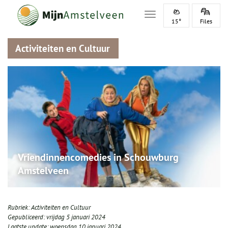
Toggle navigation
15°
Files
Activiteiten en Cultuur
Vriendinnencomedies in Schouwburg
Amstelveen
Rubriek:
Activiteiten en Cultuur
Gepubliceerd:
vrijdag 5 januari 2024
Laatste update:
woensdag 10 januari 2024