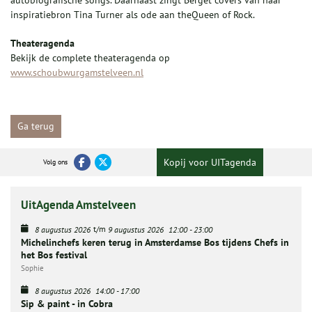
autobiografische songs. Daarnaast zingt Berget covers van haar
inspiratiebron Tina Turner als ode aan theQueen of Rock.
Theateragenda
Bekijk de complete theateragenda op
www.schoubwurgamstelveen.nl
Ga terug
Kopij voor UITagenda
Volg ons
UitAgenda Amstelveen
t/m
8 augustus 2026
9 augustus 2026
12:00
-
23:00
Michelinchefs keren terug in Amsterdamse Bos tijdens Chefs in
het Bos festival
Sophie
8 augustus 2026
14:00
-
17:00
Sip & paint - in Cobra