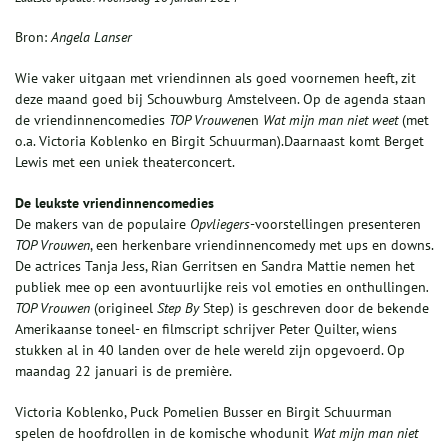
Bron:
Angela Lanser
Wie vaker uitgaan met vriendinnen als goed voornemen heeft, zit
deze maand goed bij Schouwburg Amstelveen. Op de agenda staan
de vriendinnencomedies
TOP Vrouwen
en
Wat
m
ijn
m
an
n
iet
w
eet
(
met
o.a. Victoria Koblenko en Birgit Schuurman).Daarnaast komt Berget
Lewis met een uniek theaterconcert.
De leukste
vriendinnencomedies
De makers van de populaire
Op
vliegers
-voorstellingen presenteren
TOP Vrouwen
, een herkenbare vriendinnencomedy met ups en downs.
De actrices Tanja Jess, Rian Gerritsen en Sandra Mattie nemen het
publiek mee op een avontuurlijke reis vol emoties en onthullingen
.
TOP Vrouwen
(origineel
Step
By
Step) is geschreven door de bekende
Amerikaanse toneel- en filmscript schrijver Peter Quilter, wiens
stukken al in 40 landen over de hele wereld zijn opgevoerd. Op
maandag 22 januari is de première.
Victoria Koblenko, Puck Pomelien Busser en Birgit Schuurman
spelen de hoofdrollen in de komische whodunit
Wat
m
ijn
m
an
n
iet