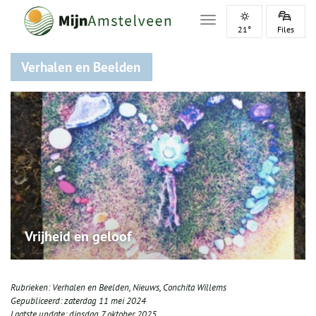
Toggle navigation
21°
Files
Verhalen en Beelden
Vrijheid en geloof
Rubrieken:
Verhalen en Beelden
,
Nieuws
,
Conchita Willems
Gepubliceerd:
zaterdag 11 mei 2024
Laatste update:
dinsdag 7 oktober 2025