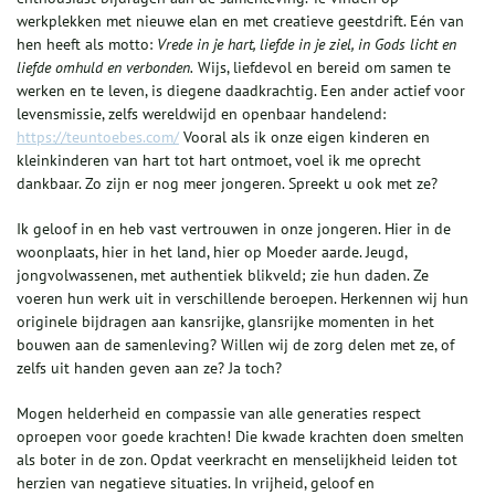
werkplekken met nieuwe elan en met creatieve geestdrift. Eén van
hen heeft als motto:
Vrede in je hart, liefde in je ziel, in Gods licht en
liefde omhuld en verbonden.
Wijs, liefdevol en bereid om samen te
werken en te leven, is diegene daadkrachtig. Een ander actief voor
levensmissie, zelfs wereldwijd en openbaar handelend:
https://teuntoebes.com/
Vooral als ik onze eigen kinderen en
kleinkinderen van hart tot hart ontmoet, voel ik me oprecht
dankbaar. Zo zijn er nog meer jongeren. Spreekt u ook met ze?
Ik geloof in en heb vast vertrouwen in onze jongeren. Hier in de
woonplaats, hier in het land, hier op Moeder aarde. Jeugd,
jongvolwassenen, met authentiek blikveld; zie hun daden. Ze
voeren hun werk uit in verschillende beroepen. Herkennen wij hun
originele bijdragen aan kansrijke, glansrijke momenten in het
bouwen aan de samenleving? Willen wij de zorg delen met ze, of
zelfs uit handen geven aan ze? Ja toch?
Mogen helderheid en compassie van alle generaties respect
oproepen voor goede krachten! Die kwade krachten doen smelten
als boter in de zon. Opdat veerkracht en menselijkheid leiden tot
herzien van negatieve situaties. In vrijheid, geloof en