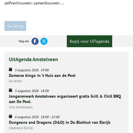
zelfvertrouwen: samenbouwen …
Ga terug
Kopij voor UITagenda
Volg ons
UitAgenda Amstelveen
5 augustus 2026
19:00
Zomerse bingo in ’t Huis aan de Poel
De keizer
5 augustus 2026
18:00
Jongerenwerk Amstelveen organiseert gratis Grill & Chill BBQ
aan De Poel.
Visit Amstelveen
6 augustus 2026
18:00
-
22:00
Dungeons and Dragons (D&D) in De Blokhut van Elsrijk
Stadsdorp Elsrijk