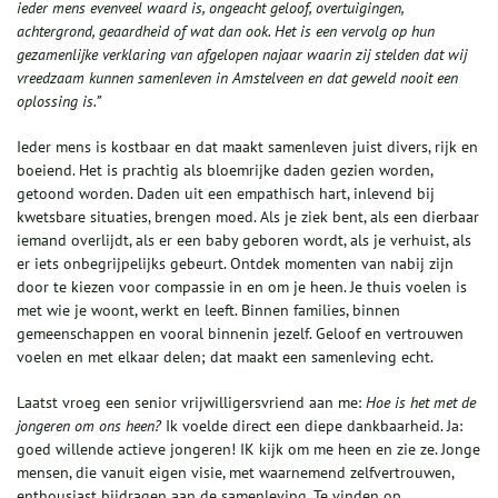
ieder mens evenveel waard is, ongeacht geloof, overtuigingen,
achtergrond, geaardheid of wat dan ook. Het is een vervolg op hun
gezamenlijke verklaring van afgelopen najaar waarin zij stelden dat wij
vreedzaam kunnen samenleven in Amstelveen en dat geweld nooit een
oplossing is.”
Ieder mens is kostbaar en dat maakt samenleven juist divers, rijk en
boeiend. Het is prachtig als bloemrijke daden gezien worden,
getoond worden. Daden uit een empathisch hart, inlevend bij
kwetsbare situaties, brengen moed. Als je ziek bent, als een dierbaar
iemand overlijdt, als er een baby geboren wordt, als je verhuist, als
er iets onbegrijpelijks gebeurt. Ontdek momenten van nabij zijn
door te kiezen voor compassie in en om je heen. Je thuis voelen is
met wie je woont, werkt en leeft. Binnen families, binnen
gemeenschappen en vooral binnenin jezelf. Geloof en vertrouwen
voelen en met elkaar delen; dat maakt een samenleving echt.
Laatst vroeg een senior vrijwilligersvriend aan me:
Hoe is het met de
jongeren om ons heen?
Ik voelde direct een diepe dankbaarheid. Ja:
goed willende actieve jongeren! IK kijk om me heen en zie ze. Jonge
mensen, die vanuit eigen visie, met waarnemend zelfvertrouwen,
enthousiast bijdragen aan de samenleving. Te vinden op