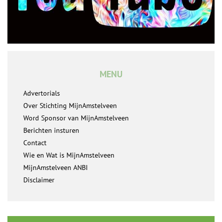
MENU
Advertorials
Over Stichting MijnAmstelveen
Word Sponsor van MijnAmstelveen
Berichten insturen
Contact
Wie en Wat is MijnAmstelveen
MijnAmstelveen ANBI
Disclaimer