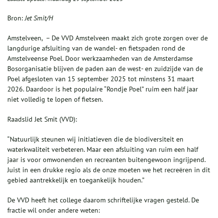
Bron:
Jet Smit/H
Amstelveen, – De VVD Amstelveen maakt zich grote zorgen over de
langdurige afsluiting van de wandel- en fietspaden rond de
Amstelveense Poel. Door werkzaamheden van de Amsterdamse
Bosorganisatie blijven de paden aan de west- en zuidzijde van de
Poel afgesloten van 15 september 2025 tot minstens 31 maart
2026. Daardoor is het populaire “Rondje Poel” ruim een half jaar
niet volledig te lopen of fietsen.
Raadslid Jet Smit (VVD):
“Natuurlijk steunen wij initiatieven die de biodiversiteit en
waterkwaliteit verbeteren. Maar een afsluiting van ruim een half
jaar is voor omwonenden en recreanten buitengewoon ingrijpend.
Juist in een drukke regio als de onze moeten we het recreëren in dit
gebied aantrekkelijk en toegankelijk houden.”
De VVD heeft het college daarom schriftelijke vragen gesteld. De
fractie wil onder andere weten: