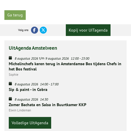
Ga terug
Kopij voor UITagenda
Volg ons
UitAgenda Amstelveen
t/m
8 augustus 2026
9 augustus 2026
12:00
-
23:00
Michelinchefs keren terug in Amsterdamse Bos tijdens Chefs in
het Bos festival
Sophie
8 augustus 2026
14:00
-
17:00
Sip & paint - in Cobra
8 augustus 2026
14:30
Zomer Bachata en Salsa in Buurtkamer KKP
Elwin Lindeman
Volledige UitAgenda