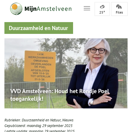
Toggle navigation
25°
Files
Duurzaamheid en Natuur
VVD Amstelveen: Houd het Rondje Poel
toegankelijk!
Rubrieken:
Duurzaamheid en Natuur
,
Nieuws
Gepubliceerd:
maandag 29 september 2025
Laatste update:
maandag 29 september 2025