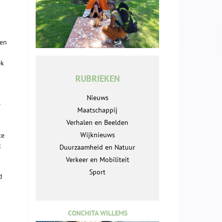
een
ek
RUBRIEKEN
Nieuws
e
Maatschappij
Verhalen en Beelden
Wijknieuws
te
t
Duurzaamheid en Natuur
Verkeer en Mobiliteit
Sport
d
CONCHITA WILLEMS