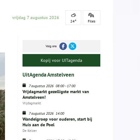
vrijdag 7 augustus 2026
24°
Files
Volg ons
Kopij voor UITagenda
UitAgenda Amstelveen
7 augustus 2026
08:00
-
17:00
Vrijdagmarkt gezelligste markt van
Amstelveen!
Vrijdagmarkt
7 augustus 2026
14:00
Wandelgroep voor ouderen, start bij
Huis aan de Poel
De Keizer