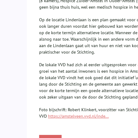
(8 kamers), Hospice Zuider-Amstel in Ouder-Amstel (
geen bijna thuis huis, wel een medisch hospice in h
Op de locatie Lindenlaan is een plan gemaakt voor d
ook langer duren voordat hier gebouwd kan worden.
op de korte termijn alternatieve locatie. Wanneer d
alsnog naar toe. Waarschijnlijk in een andere vorm d
aan de Lindenlaan gaat uit van huur en niet van koo
praktischer voor de Stichting.
De lokale VVD had zich al eerder uitgesproken voor
groei van het aantal inwoners is een hospice in Am
de lokale VVD vindt het ook goed dat dit initiatief
lang door de Stichting en de gemeente aan gewerkt i
voor de korte termijn
een goede alternatieve locati
ook zeker uitgaan van de door de Stichting gepland
Foto bijschrift: Robert Klinkert, voorzitter van Sti
VVD
https://amstelveen.vvd.nl/inde...