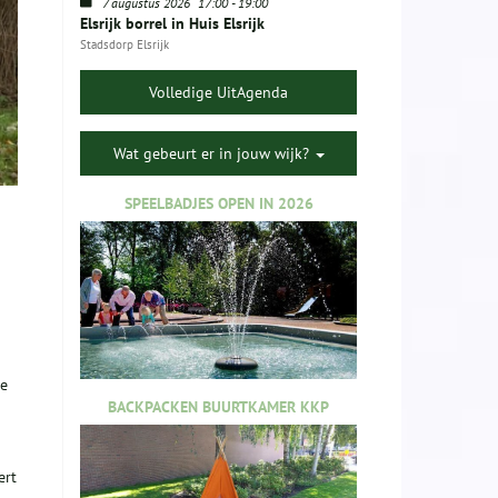
7 augustus 2026
17:00
-
19:00
Elsrijk borrel in Huis Elsrijk
Stadsdorp Elsrijk
Volledige UitAgenda
Wat gebeurt er in jouw wijk?
SPEELBADJES OPEN IN 2026
de
BACKPACKEN BUURTKAMER KKP
ert