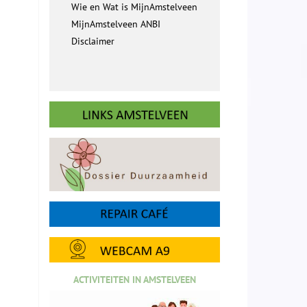
Wie en Wat is MijnAmstelveen
MijnAmstelveen ANBI
Disclaimer
ACTIVITEITEN IN AMSTELVEEN