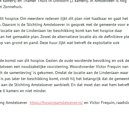
4 kamers) en Thamer Thuis in Uithoorn (2 kamers). In Amstelveen is nog
et Zonnehuis.
it hospice. Om meerdere redenen lijkt dit plan niet haalbaar en gaat het
 Daarom is de Stichting Amsteloever in gesprek met de gemeente voor 
e locatie aan de Lindenlaan ter beschikking komt kan het hospice daar
an het gemaakte plan. Zowel de alternatieve locatie als de definitieve pl
p van grond en pand. Deze huur lijkt wat betreft de exploitatie ook
 de komst van dit hospice. Gezien de oude wordende bevolking en ook d
stelveen een noodzakelijke voorziening. Woordvoerder Victor Frequin van
 ‘uit de samenleving’ is gekomen. Omdat de locatie aan de Lindenlaan waar
s pas later ter beschikking komt, vindt hij het belangrijk dat de gemeen
e aan de Stichting Amsteloever aanbiedt. En dat moet dan wat hem betref
e 6 kamers en niet minder.
chting Amsteloever
https://hospiceamsteloever.nl/
en Victor Frequin, raadsli