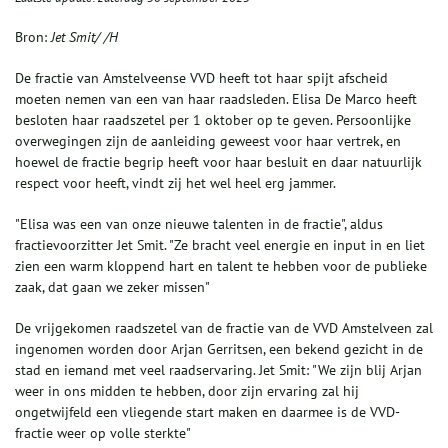
Bron:
Jet Smit/ /H
De fractie van Amstelveense VVD heeft tot haar spijt afscheid
moeten nemen van een van haar raadsleden. Elisa De Marco heeft
besloten haar raadszetel per 1 oktober op te geven. Persoonlijke
overwegingen zijn de aanleiding geweest voor haar vertrek, en
hoewel de fractie begrip heeft voor haar besluit en daar natuurlijk
respect voor heeft, vindt zij het wel heel erg jammer.
"Elisa was een van onze nieuwe talenten in de fractie", aldus
fractievoorzitter Jet Smit. "Ze bracht veel energie en input in en liet
zien een warm kloppend hart en talent te hebben voor de publieke
zaak, dat gaan we zeker missen"
De vrijgekomen raadszetel van de fractie van de VVD Amstelveen zal
ingenomen worden door Arjan Gerritsen, een bekend gezicht in de
stad en iemand met veel raadservaring. Jet Smit: "We zijn blij Arjan
weer in ons midden te hebben, door zijn ervaring zal hij
ongetwijfeld een vliegende start maken en daarmee is de VVD-
fractie weer op volle sterkte"