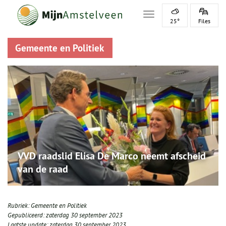
Toggle navigation
25°
Files
Gemeente en Politiek
VVD raadslid Elisa De Marco neemt afscheid
van de raad
Rubriek:
Gemeente en Politiek
Gepubliceerd:
zaterdag 30 september 2023
Laatste update:
zaterdag 30 september 2023