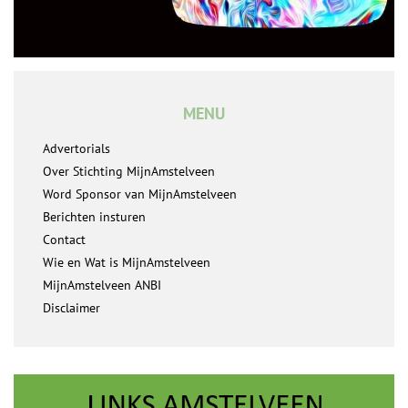
MENU
Advertorials
Over Stichting MijnAmstelveen
Word Sponsor van MijnAmstelveen
Berichten insturen
Contact
Wie en Wat is MijnAmstelveen
MijnAmstelveen ANBI
Disclaimer