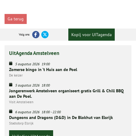
Ga terug
Kopij voor UITagenda
Volg ons
UitAgenda Amstelveen
5 augustus 2026
19:00
Zomerse bingo in ’t Huis aan de Poel
De keizer
5 augustus 2026
18:00
Jongerenwerk Amstelveen organiseert gratis Grill & Chill BBQ
aan De Poel.
Visit Amstelveen
6 augustus 2026
18:00
-
22:00
Dungeons and Dragons (D&D) in De Blokhut van Elsrijk
Stadsdorp Elsrijk