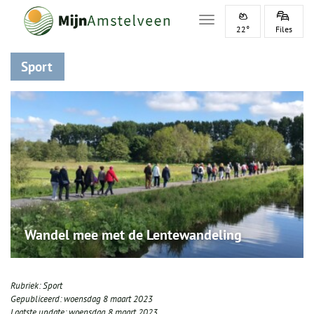
Toggle navigation
22°
Files
Sport
Wandel mee met de Lentewandeling
Rubriek:
Sport
Gepubliceerd:
woensdag 8 maart 2023
Laatste update:
woensdag 8 maart 2023