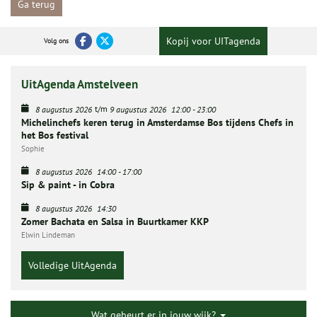
Ga terug
Kopij voor UITagenda
Volg ons
UitAgenda Amstelveen
t/m
8 augustus 2026
9 augustus 2026
12:00
-
23:00
Michelinchefs keren terug in Amsterdamse Bos tijdens Chefs in
het Bos festival
Sophie
8 augustus 2026
14:00
-
17:00
Sip & paint - in Cobra
8 augustus 2026
14:30
Zomer Bachata en Salsa in Buurtkamer KKP
Elwin Lindeman
Volledige UitAgenda
Wat gebeurt er in jouw wijk?