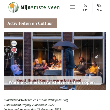
Toggle navigation
15°
Files
Activiteiten en Cultuur
Warme Kamers in Amstelveen staan open
Rubrieken:
Activiteiten en Cultuur
,
Welzijn en Zorg
Gepubliceerd:
vrijdag 2 december 2022
Laatste update:
maandag 26 december 2022