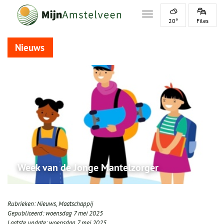
Toggle navigation
20°
Files
Nieuws
Week van de Jonge Mantelzorger
Rubrieken:
Nieuws
,
Maatschappij
Gepubliceerd:
woensdag 7 mei 2025
Laatste update:
woensdag 7 mei 2025