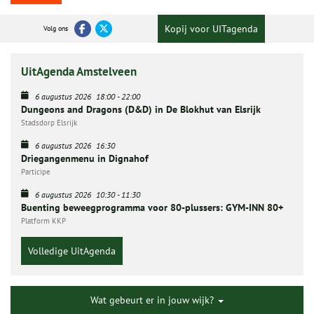
Kopij voor UITagenda
Volg ons
UitAgenda Amstelveen
6 augustus 2026
18:00
-
22:00
Dungeons and Dragons (D&D) in De Blokhut van Elsrijk
Stadsdorp Elsrijk
6 augustus 2026
16:30
Driegangenmenu in Dignahof
Participe
6 augustus 2026
10:30
-
11:30
Buenting beweegprogramma voor 80-plussers: GYM-INN 80+
Platform KKP
Volledige UitAgenda
Wat gebeurt er in jouw wijk?