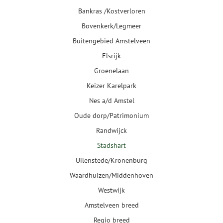
Bankras /Kostverloren
Bovenkerk/Legmeer
Buitengebied Amstelveen
Elsrijk
Groenelaan
Keizer Karelpark
Nes a/d Amstel
Oude dorp/Patrimonium
Randwijck
Stadshart
Uilenstede/Kronenburg
Waardhuizen/Middenhoven
Westwijk
Amstelveen breed
Regio breed