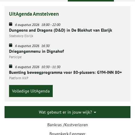
UitAgenda Amstelveen
6 augustus 2026
18:00
-
22:00
Dungeons and Dragons (D&D) in De Blokhut van Elsrijk
Stadsdorp Elsrijk
6 augustus 2026
16:30
Driegangenmenu in Dignahof
Participe
6 augustus 2026
10:30
-
11:30
Buenting beweegprogramma voor 80-plussers: GYM-INN 80+
Platform KKP
Volledige UitAgenda
Wat gebeurt er in jouw wijk?
Bankras /Kostverloren
Bovenkerk/Legmeer