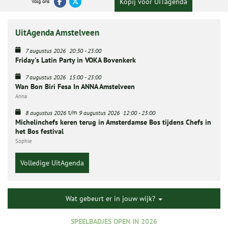
Kopij voor UITagenda
Volg ons
UitAgenda Amstelveen
7 augustus 2026
20:30
-
23:00
Friday's Latin Party in VOKA Bovenkerk
7 augustus 2026
15:00
-
23:00
Wan Bon Biri Fesa In ANNA Amstelveen
Anna
t/m
8 augustus 2026
9 augustus 2026
12:00
-
23:00
Michelinchefs keren terug in Amsterdamse Bos tijdens Chefs in
het Bos festival
Sophie
Volledige UitAgenda
Wat gebeurt er in jouw wijk?
SPEELBADJES OPEN IN 2026