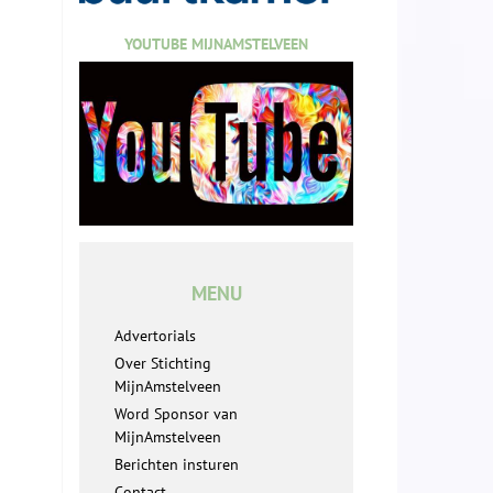
YOUTUBE MIJNAMSTELVEEN
MENU
Advertorials
Over Stichting
MijnAmstelveen
Word Sponsor van
MijnAmstelveen
Berichten insturen
Contact