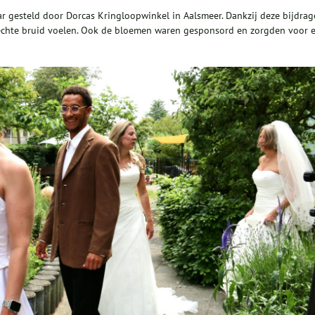
r gesteld door Dorcas Kringloopwinkel in Aalsmeer. Dankzij deze bijdrag
echte bruid voelen. Ook de bloemen waren gesponsord en zorgden voor 