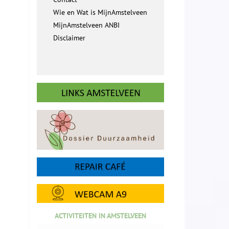
Wie en Wat is MijnAmstelveen
MijnAmstelveen ANBI
Disclaimer
ACTIVITEITEN IN AMSTELVEEN