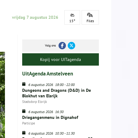
vrijdag 7 augustus 2026
15°
Files
Volg ons
Kopij voor UITagenda
UitAgenda Amstelveen
6 augustus 2026
18:00
-
22:00
Dungeons and Dragons (D&D) in De
Blokhut van Elsrijk
Stadsdorp Elsrijk
6 augustus 2026
16:30
Driegangenmenu in Dignahof
Participe
6 augustus 2026
10:30
-
11:30