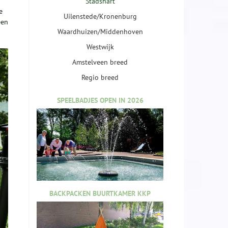
Stadshart
e
Uilenstede/Kronenburg
een
Waardhuizen/Middenhoven
Westwijk
Amstelveen breed
Regio breed
SPEELBADJES OPEN IN 2026
BACKPACKEN BUURTKAMER KKP