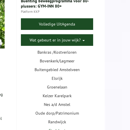
Buenting beweegprogramma voor 80-
plussers: GYM-INN 80+
Platform KKP
Volledige UitAgenda
Wat gebeurt er in jouw wijk?
Bankras /Kostverloren
Bovenkerk/Legmeer
Buitengebied Amstelveen
Elsrijk
Groenelaan
ag
Keizer Karelpark
Nes a/d Amstel
Oude dorp/Patrimonium
l
Randwijck