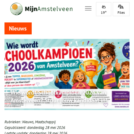
Toggle navigation
19°
Files
Nieuws
Wie wordt Schoolkampioen 2026 van
Amstelveen? Stuur jouw kandidaat in!
Rubrieken:
Nieuws
,
Maatschappij
Gepubliceerd:
donderdag 28 mei 2026
Laatste update:
donderdag 28 mei 2026