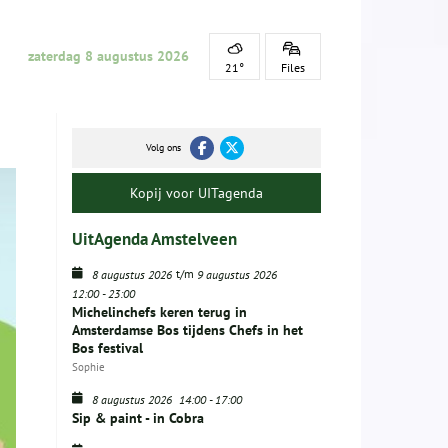
zaterdag 8 augustus 2026
21°
Files
Volg ons
Kopij voor UITagenda
UitAgenda Amstelveen
t/m
8 augustus 2026
9 augustus 2026
12:00
-
23:00
Michelinchefs keren terug in
Amsterdamse Bos tijdens Chefs in het
Bos festival
Sophie
8 augustus 2026
14:00
-
17:00
Sip & paint - in Cobra