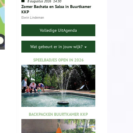
8 augustus 2026
14:30
Zomer Bachata en Salsa in Buurtkamer
KKP
Elwin Lindeman
Volledige UitAgenda
Wat gebeurt er in jouw wijk?
SPEELBADJES OPEN IN 2026
BACKPACKEN BUURTKAMER KKP