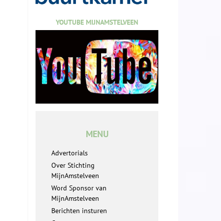
YOUTUBE MIJNAMSTELVEEN
MENU
Advertorials
Over Stichting
MijnAmstelveen
Word Sponsor van
MijnAmstelveen
Berichten insturen