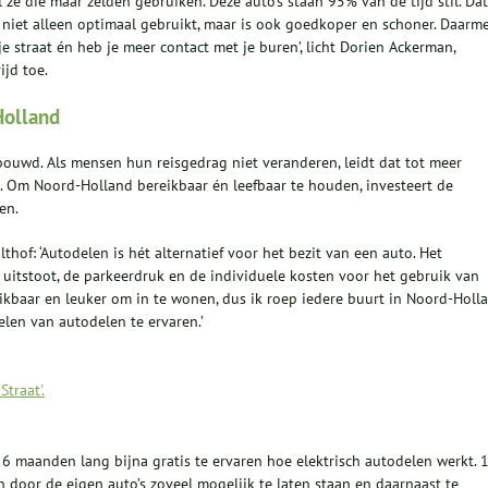
ze die maar zelden gebruiken. Deze auto’s staan 95% van de tijd stil. Dat
t niet alleen optimaal gebruikt, maar is ook goedkoper en schoner. Daarm
je straat én heb je meer contact met je buren’, licht Dorien Ackerman,
jd toe.
Holland
ouwd. Als mensen hun reisgedrag niet veranderen, leidt dat tot meer
il. Om Noord-Holland bereikbaar én leefbaar te houden, investeert de
en.
hof: ‘Autodelen is hét alternatief voor het bezit van een auto. Het
O2 uitstoot, de parkeerdruk en de individuele kosten voor het gebruik van
ikbaar en leuker om in te wonen, dus ik roep iedere buurt in Noord-Holl
len van autodelen te ervaren.’
traat'.
 6 maanden lang bijna gratis te ervaren hoe elektrisch autodelen werkt. 
oor de eigen auto’s zoveel mogelijk te laten staan en daarnaast te