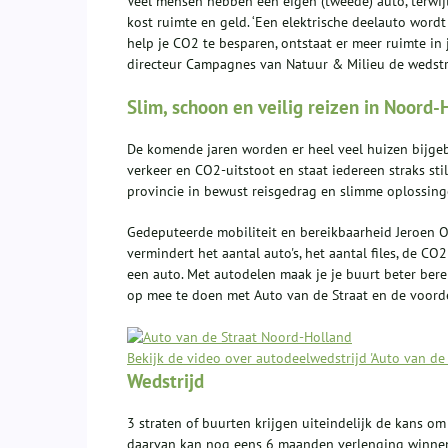
Veel mensen hebben een eigen (tweede) auto, terwijl 
kost ruimte en geld. ‘Een elektrische deelauto word
help je CO2 te besparen, ontstaat er meer ruimte in 
directeur Campagnes van Natuur & Milieu de wedstri
Slim, schoon en veilig reizen in Noord-
De komende jaren worden er heel veel huizen bijgeb
verkeer en CO2-uitstoot en staat iedereen straks st
provincie in bewust reisgedrag en slimme oplossing
Gedeputeerde mobiliteit en bereikbaarheid Jeroen Olt
vermindert het aantal auto's, het aantal files, de C
een auto. Met autodelen maak je je buurt beter bere
op mee te doen met Auto van de Straat en de voorde
Bekijk de video over autodeelwedstrijd 'Auto van de S
Wedstrijd
3 straten of buurten krijgen uiteindelijk de kans om
daarvan kan nog eens 6 maanden verlenging winnen d