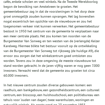
cafés, enkele scholen en veel winkels. Na de Tweede Wereldoorlog
begon de bevolking van Amstelveen te groeien. Het
gemeentebestuur zag in dat de voorzieningen in het dorp deze
groei onmogelijk zouden kunnen opvangen. Het lag bovendien
nogal excentrisch ten opzichte van de nieuwbouw en zou het
toegenomen verkeer niet kunnen verwerken. Het gemeentebestuur
besloot in 1950 het centrum van de gemeente te verplaatsen naar
een meer centrale plaats. Het zou komen ten noorden van de
Burgemeester Van Sonweg en ten westen van de (verlengde) Keizer
Karelweg. Hiermee blikte het bestuur vooruit op de ontwikkeling
van de Burgemeester Van Sonweg tot rijksweg (de huidige A9), die
ervoor zou zorgen dat het winkelcentrum goed ontsloten zou
worden. Tevens zou in deze omgeving de meeste nieuwbouw tot
stand worden gebracht. In de jaren vijftig waren er nog geen 7.000
inwoners. Verwacht werd dat de gemeente zou groeien tot circa
60.000 inwoners.
In het nieuwe centrum zouden diverse gebouwen komen: een
raadhuis, een bankgebouw, een gezondheidscentrum, een cultureel
centrum, een bioscoop, een huishoudschool, een politiebureau een
tehuis voor ‘ouden van dagen’, twee warenhuizen, woningen en
natuurlijk winkels. Als eerste werd op 23 november 1955