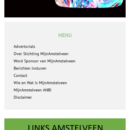
MENU
Advertorials
Over Stichting MijnAmstelveen
Word Sponsor van MijnAmstelveen
Berichten insturen
Contact
Wie en Wat is MijnAmstelveen
MijnAmstelveen ANBI
Disclaimer