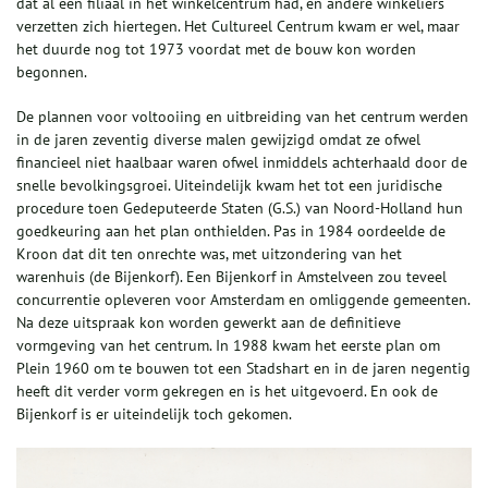
dat al een filiaal in het winkelcentrum had, en andere winkeliers
verzetten zich hiertegen. Het Cultureel Centrum kwam er wel, maar
het duurde nog tot 1973 voordat met de bouw kon worden
begonnen.
De plannen voor voltooiing en uitbreiding van het centrum werden
in de jaren zeventig diverse malen gewijzigd omdat ze ofwel
financieel niet haalbaar waren ofwel inmiddels achterhaald door de
snelle bevolkingsgroei. Uiteindelijk kwam het tot een juridische
procedure toen Gedeputeerde Staten (G.S.) van Noord-Holland hun
goedkeuring aan het plan onthielden. Pas in 1984 oordeelde de
Kroon dat dit ten onrechte was, met uitzondering van het
warenhuis (de Bijenkorf). Een Bijenkorf in Amstelveen zou teveel
concurrentie opleveren voor Amsterdam en omliggende gemeenten.
Na deze uitspraak kon worden gewerkt aan de definitieve
vormgeving van het centrum. In 1988 kwam het eerste plan om
Plein 1960 om te bouwen tot een Stadshart en in de jaren negentig
heeft dit verder vorm gekregen en is het uitgevoerd. En ook de
Bijenkorf is er uiteindelijk toch gekomen.