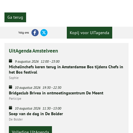
Ga terug
Kopij voor UITagenda
Volg ons
UitAgenda Amstelveen
9 augustus 2026
12:00
-
23:00
Michelinchefs keren terug in Amsterdamse Bos tijdens Chefs in
het Bos festival
Sophie
10 augustus 2026
19:30
-
22:30
Bridgeclub Brivea in ontmoetingscentrum De Meent
Participe
10 augustus 2026
11:30
-
13:00
Soep van de dag in De Bolder
De Bolder
Volledige UitAgenda