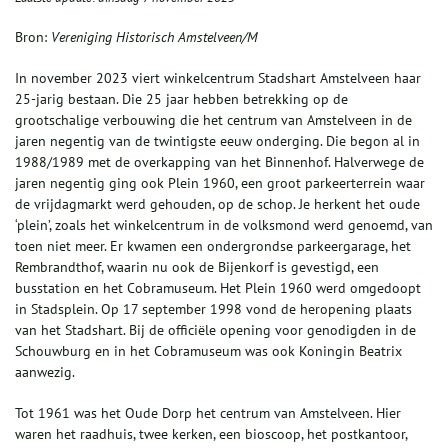
Bron:
Vereniging Historisch Amstelveen/M
In november 2023 viert winkelcentrum Stadshart Amstelveen haar
25-jarig bestaan. Die 25 jaar hebben betrekking op de
grootschalige verbouwing die het centrum van Amstelveen in de
jaren negentig van de twintigste eeuw onderging. Die begon al in
1988/1989 met de overkapping van het Binnenhof. Halverwege de
jaren negentig ging ook Plein 1960, een groot parkeerterrein waar
de vrijdagmarkt werd gehouden, op de schop. Je herkent het oude
‘plein’, zoals het winkelcentrum in de volksmond werd genoemd, van
toen niet meer. Er kwamen een ondergrondse parkeergarage, het
Rembrandthof, waarin nu ook de Bijenkorf is gevestigd, een
busstation en het Cobramuseum. Het Plein 1960 werd omgedoopt
in Stadsplein. Op 17 september 1998 vond de heropening plaats
van het Stadshart. Bij de officiële opening voor genodigden in de
Schouwburg en in het Cobramuseum was ook Koningin Beatrix
aanwezig.
Tot 1961 was het Oude Dorp het centrum van Amstelveen. Hier
waren het raadhuis, twee kerken, een bioscoop, het postkantoor,