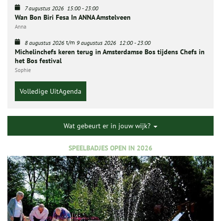
7 augustus 2026
15:00
-
23:00
Wan Bon Biri Fesa In ANNA Amstelveen
Anna
t/m
8 augustus 2026
9 augustus 2026
12:00
-
23:00
Michelinchefs keren terug in Amsterdamse Bos tijdens Chefs in
het Bos festival
Sophie
Volledige UitAgenda
Wat gebeurt er in jouw wijk?
SPEELBADJES OPEN IN 2026