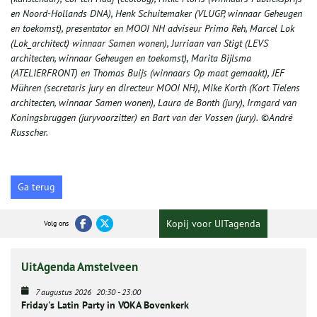
en Noord-Hollands DNA), Henk Schuitemaker (VLUGP, winnaar Geheugen
en toekomst), presentator en MOOI NH adviseur Primo Reh, Marcel Lok
(Lok_architect) winnaar Samen wonen), Jurriaan van Stigt (LEVS
architecten, winnaar
Geheugen en toekomst
), Marita Bijlsma
(ATELIERFRONT) en Thomas Buijs (winnaars Op maat gemaakt), JEF
Mühren (secretaris jury en directeur MOOI NH), Mike Korth (Kort Tielens
architecten, winnaar Samen wonen), Laura de Bonth (jury), Irmgard van
Koningsbruggen (juryvoorzitter) en Bart van der Vossen (jury).
©
André
Russcher.
Ga terug
Kopij voor UITagenda
Volg ons
UitAgenda Amstelveen
7 augustus 2026
20:30
-
23:00
Friday's Latin Party in VOKA Bovenkerk