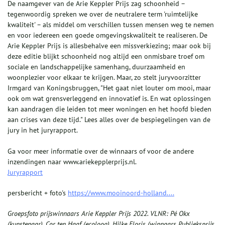
De naamgever van de Arie Keppler Prijs zag schoonheid –
tegenwoordig spreken we over de neutralere term 'ruimtelijke
kwaliteit' – als middel om verschillen tussen mensen weg te nemen
en voor iedereen een goede omgevingskwaliteit te realiseren. De
Arie Keppler Prijs is allesbehalve een missverkiezing; maar ook bij
deze editie blijkt schoonheid nog altijd een onmisbare troef om
sociale en landschappelijke samenhang, duurzaamheid en
woonplezier voor elkaar te krijgen. Maar, zo stelt juryvoorzitter
Irmgard van Koningsbruggen, "Het gaat niet louter om mooi, maar
ook om wat grensverleggend en innovatief is. En wat oplossingen
kan aandragen die leiden tot meer woningen en het hoofd bieden
aan crises van deze tijd." Lees alles over de bespiegelingen van de
jury in het juryrapport.
Ga voor meer informatie over de winnaars of voor de andere
inzendingen naar www.ariekepplerprijs.nl.
Juryrapport
persbericht + foto's
https://www.mooinoord-holland....
Groepsfoto prijswinnaars Arie Keppler Prijs 2022
.
VLNR: Pé Okx
(kunstenaar), Cor ten Haaf (ecoloog), Hilke Floris (winnaars Publieksprijs