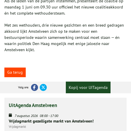
Als de leden van de partijen instemmen, presenteert de coalitie op
maandag 1 juni om 09.30 uur officieel het nieuwe coalitieakkoord
én het complete wethoudersteam.
Met zes wethouders, drie nieuwe gezichten en een breed gedragen
akkoord lijkt Amstelveen zich op te maken voor een
bestuursperiode waarin samenwerking centraal moet staan — én
waarin politiek Den Haag mogelijk met enige jaloezie naar
Amstelveen kijkt.
Ga terug
Kopij voor UITagenda
Volg ons
UitAgenda Amstelveen
7 augustus 2026
08:00
-
17:00
Vrijdagmarkt gezelligste markt van Amstelveen!
Vrijdagmarkt