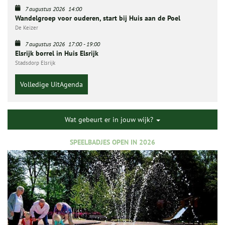
7 augustus 2026
14:00
Wandelgroep voor ouderen, start bij Huis aan de Poel
De Keizer
7 augustus 2026
17:00
-
19:00
Elsrijk borrel in Huis Elsrijk
Stadsdorp Elsrijk
Volledige UitAgenda
Wat gebeurt er in jouw wijk?
SPEELBADJES OPEN IN 2026