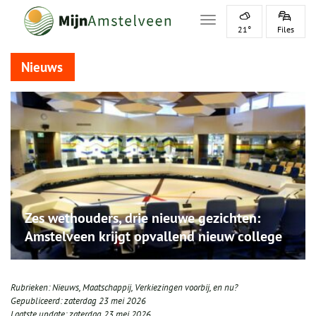
Toggle navigation
21°
Files
Nieuws
Zes wethouders, drie nieuwe gezichten:
Amstelveen krijgt opvallend nieuw college
Rubrieken:
Nieuws
,
Maatschappij
,
Verkiezingen voorbij, en nu?
Gepubliceerd:
zaterdag 23 mei 2026
Laatste update:
zaterdag 23 mei 2026