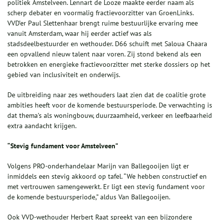
politiek Amstelveen. Lennart de Looze maakte eerder naam als
scherp debater en voormalig fractievoorzitter van GroenLinks.
VVD’er Paul Slettenhaar brengt ruime bestuurlijke ervaring mee
vanuit Amsterdam, waar hij eerder actief was als
stadsdeelbestuurder en wethouder. D66 schuift met Saloua Chaara
een opvallend nieuw talent naar voren. Zij stond bekend als een
betrokken en energieke fractievoorzitter met sterke dossiers op het
gebied van inclusiviteit en onderwijs.
De uitbreiding naar zes wethouders laat zien dat de coalitie grote
ambities heeft voor de komende bestuursperiode. De verwachting is
dat thema’s als woningbouw, duurzaamheid, verkeer en leefbaarheid
extra aandacht krijgen.
“Stevig fundament voor Amstelveen”
Volgens PRO-onderhandelaar Marijn van Ballegooijen ligt er
inmiddels een stevig akkoord op tafel. “We hebben constructief en
met vertrouwen samengewerkt. Er ligt een stevig fundament voor
de komende bestuursperiode,” aldus Van Ballegooijen.
Ook VVD-wethouder Herbert Raat spreekt van een bijzondere