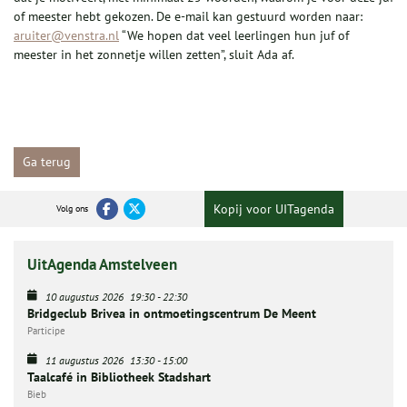
of meester hebt gekozen. De e-mail kan gestuurd worden naar:
aruiter@venstra.nl
“We hopen dat veel leerlingen hun juf of
meester in het zonnetje willen zetten”, sluit Ada af.
Ga terug
Kopij voor UITagenda
Volg ons
UitAgenda Amstelveen
10 augustus 2026
19:30
-
22:30
Bridgeclub Brivea in ontmoetingscentrum De Meent
Participe
11 augustus 2026
13:30
-
15:00
Taalcafé in Bibliotheek Stadshart
Bieb