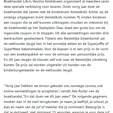
Boekhandel Libris Venstra Amstelveen organiseert al meerdere jaren
deze speciale verkiezing voor leraren. Sinds vorig jaar doet de
boekhandel dat samen met de kinderkrant Amstelkids. Achter op de
onlangs uitgegeven krant (Amstelkids nummer 9) vinden kinderen
een coupon die ze zelf kunnen uitknippen, invullen en inleveren bij
de boekhandel op het Stadsplein. Daar staat een grote bus om de
ingevulde coupon in te stoppen. Uit alle aanmeldingen worden drie
leerkrachten geselecteerd. Tijdens een feestelijke bijeenkomst zal
de wethouder Jeugd hen in het zonnetje zetten en de Superjuffie of
SuperMees bekendmaken. Voor de klassen is er een prijs in de vorm
van een boekenpakket en voor de winnaar een persoonlijke prijs.
En dit jaar mogen de klassen zelf ook naar de feestelijke uitreiking
komen. De prijs zal worden uitgereikt uit handen van de
kinderburgemeester en de wethouder Jeugd.
“Vorig jaar hebben we ervoor gekozen om, vanwege corona, ook
online aanmeldingen te accepteren”, vertelt Ada Ruiter van de
boekhandel. “En dat doen we dit jaar weer!” De volgende gegevens
moeten dan in de mail terugkomen: je naam, je leeftijd, je school, je
klas en naam van de juf of meester die je nomineert. Belangrijk is
dat je motiveert, met minimaal 25 woorden, waarom je voor deze juf