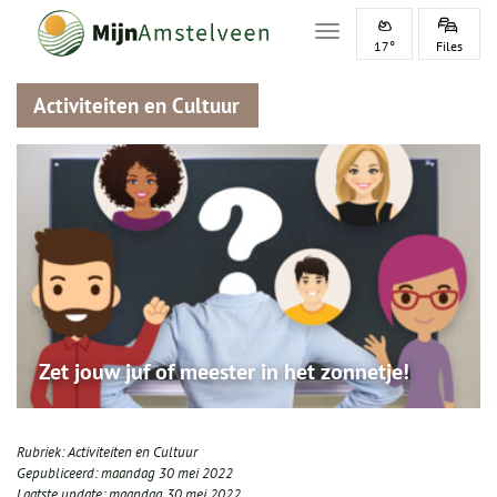
Toggle navigation
17°
Files
Activiteiten en Cultuur
Zet jouw juf of meester in het zonnetje!
Rubriek:
Activiteiten en Cultuur
Gepubliceerd:
maandag 30 mei 2022
Laatste update:
maandag 30 mei 2022