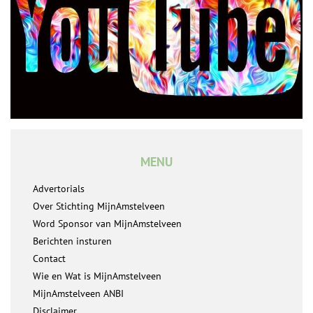
MENU
Advertorials
Over Stichting MijnAmstelveen
Word Sponsor van MijnAmstelveen
Berichten insturen
Contact
Wie en Wat is MijnAmstelveen
MijnAmstelveen ANBI
Disclaimer