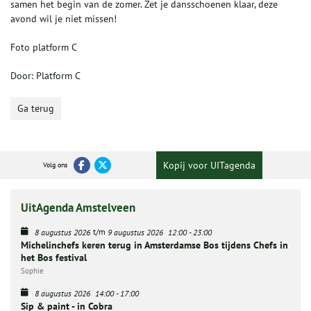
samen het begin van de zomer. Zet je dansschoenen klaar, deze
avond wil je niet missen!
Foto platform C
Door: Platform C
Ga terug
Kopij voor UITagenda
Volg ons
UitAgenda Amstelveen
t/m
8 augustus 2026
9 augustus 2026
12:00
-
23:00
Michelinchefs keren terug in Amsterdamse Bos tijdens Chefs in
het Bos festival
Sophie
8 augustus 2026
14:00
-
17:00
Sip & paint - in Cobra