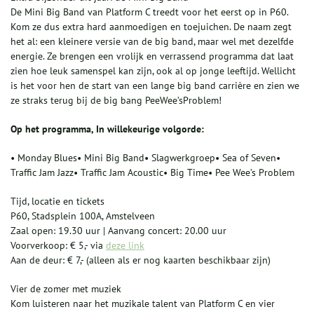
De Mini Big Band van Platform C treedt voor het eerst op in P60.
Kom ze dus extra hard aanmoedigen en toejuichen. De naam zegt
het al: een kleinere versie van de big band, maar wel met dezelfde
energie. Ze brengen een vrolijk en verrassend programma dat laat
zien hoe leuk samenspel kan zijn, ook al op jonge leeftijd. Wellicht
is het voor hen de start van een lange big band carrière en zien we
ze straks terug bij de big bang PeeWee’sProblem!
Op het programma, In willekeurige volgorde:
• Monday Blues• Mini Big Band• Slagwerkgroep• Sea of Seven•
Traffic Jam Jazz• Traffic Jam Acoustic• Big Time• Pee Wee’s Problem
Tijd, locatie en tickets
P60, Stadsplein 100A, Amstelveen
Zaal open: 19.30 uur | Aanvang concert: 20.00 uur
Voorverkoop: € 5,- via
deze link
Aan de deur: € 7,- (alleen als er nog kaarten beschikbaar zijn)
Vier de zomer met muziek
Kom luisteren naar het muzikale talent van Platform C en vier