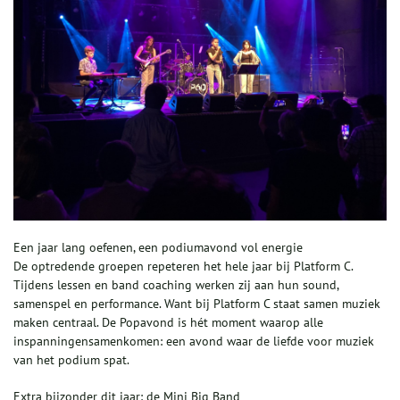
Een jaar lang oefenen, een podiumavond vol energie
De optredende groepen repeteren het hele jaar bij Platform C.
Tijdens lessen en band coaching werken zij aan hun sound,
samenspel en performance. Want bij Platform C staat samen muziek
maken centraal. De Popavond is hét moment waarop alle
inspanningensamenkomen: een avond waar de liefde voor muziek
van het podium spat.
Extra bijzonder dit jaar: de Mini Big Band