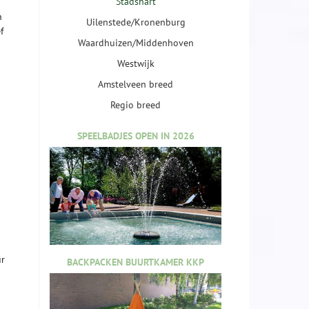
Stadshart
n
Uilenstede/Kronenburg
f
Waardhuizen/Middenhoven
Westwijk
Amstelveen breed
Regio breed
SPEELBADJES OPEN IN 2026
ur
BACKPACKEN BUURTKAMER KKP