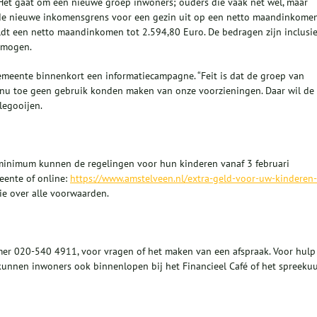
 “Het gaat om een nieuwe groep inwoners; ouders die vaak net wel, maar
 de nieuwe inkomensgrens voor een gezin uit op een netto maandinkome
dt een netto maandinkomen tot 2.594,80 Euro. De bedragen zijn inclusie
rmogen.
meente binnenkort een informatiecampagne. “Feit is dat de groep van
t nu toe geen gebruik konden maken van onze voorzieningen. Daar wil de
legooijen.
minimum kunnen de regelingen voor hun kinderen vanaf 3 februari
eente of online:
https://www.amstelveen.nl/extra-geld-voor-uw-kinderen-
e over alle voorwaarden.
mmer 020-540 4911, voor vragen of het maken van een afspraak. Voor hulp
 kunnen inwoners ook binnenlopen bij het Financieel Café of het spreeku