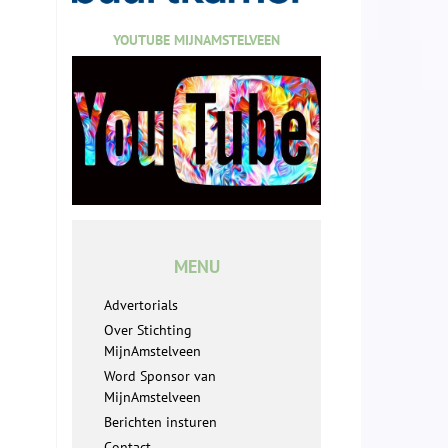
YOUTUBE MIJNAMSTELVEEN
MENU
Advertorials
Over Stichting
MijnAmstelveen
Word Sponsor van
MijnAmstelveen
Berichten insturen
Contact