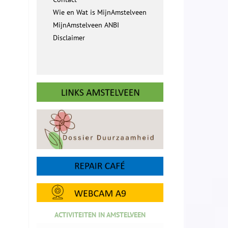
Wie en Wat is MijnAmstelveen
MijnAmstelveen ANBI
Disclaimer
ACTIVITEITEN IN AMSTELVEEN