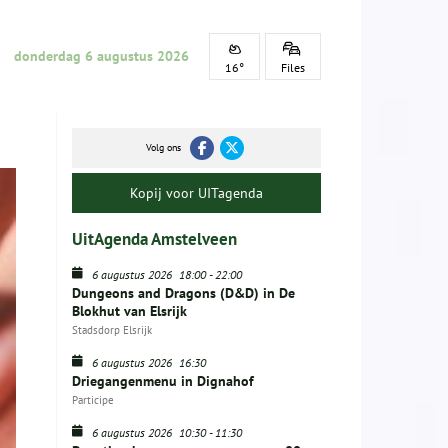
donderdag 6 augustus 2026
16°
Files
Volg ons
Kopij voor UITagenda
UitAgenda Amstelveen
6 augustus 2026
18:00
-
22:00
Dungeons and Dragons (D&D) in De
Blokhut van Elsrijk
Stadsdorp Elsrijk
6 augustus 2026
16:30
Driegangenmenu in Dignahof
Participe
6 augustus 2026
10:30
-
11:30