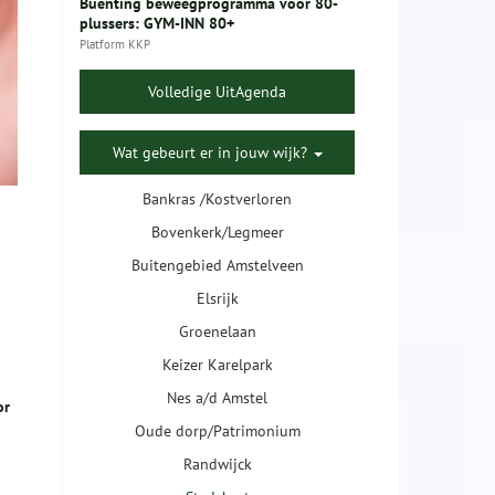
Buenting beweegprogramma voor 80-
plussers: GYM-INN 80+
Platform KKP
Volledige UitAgenda
Wat gebeurt er in jouw wijk?
Bankras /Kostverloren
Bovenkerk/Legmeer
Buitengebied Amstelveen
Elsrijk
Groenelaan
Keizer Karelpark
Nes a/d Amstel
or
Oude dorp/Patrimonium
Randwijck