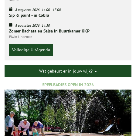
8 augustus 2026
14:00
-
17:00
Sip & paint - in Cobra
8 augustus 2026
14:30
Zomer Bachata en Salsa in Buurtkamer KKP
Elwin Lindeman
Volledige UitAgenda
Wat gebeurt er in jouw wijk?
SPEELBADJES OPEN IN 2026