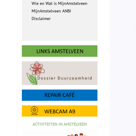
Wie en Wat is MijnAmstelveen
MijnAmstelveen ANBI
Disclaimer
ACTIVITEITEN IN AMSTELVEEN