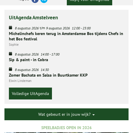
UitAgenda Amstelveen
t/m
8 augustus 2026
9 augustus 2026
12:00
-
23:00
Michelinchefs keren terug in Amsterdamse Bos tijdens Chefs in
het Bos festival
Sophie
8 augustus 2026
14:00
-
17:00
Sip & paint - in Cobra
8 augustus 2026
14:30
Zomer Bachata en Salsa in Buurtkamer KKP
Elwin Lindeman
Volledige UitAgenda
Wat gebeurt er in jouw wijk?
SPEELBADJES OPEN IN 2026