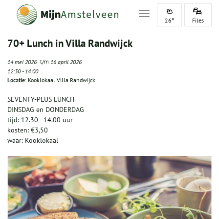
Toggle navigation
26°
Files
70+ Lunch in Villa Randwijck
t/m
14 mei 2026
16 april 2026
12:30
-
14:00
Locatie
: Kooklokaal Villa Randwijck
SEVENTY-PLUS LUNCH
DINSDAG en DONDERDAG
tijd: 12.30 - 14.00 uur
kosten: €3,50
waar: Kooklokaal