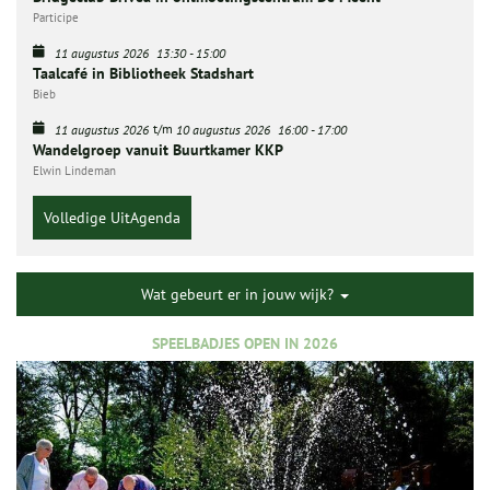
Participe
11 augustus 2026
13:30
-
15:00
Taalcafé in Bibliotheek Stadshart
Bieb
t/m
11 augustus 2026
10 augustus 2026
16:00
-
17:00
Wandelgroep vanuit Buurtkamer KKP
Elwin Lindeman
Volledige UitAgenda
Wat gebeurt er in jouw wijk?
SPEELBADJES OPEN IN 2026