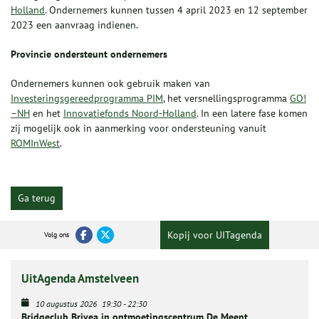
Holland
. Ondernemers kunnen tussen 4 april 2023 en 12 september
2023 een aanvraag indienen.
Provincie ondersteunt ondernemers
Ondernemers kunnen ook gebruik maken van
Investeringsgereedprogramma PIM
, het versnellingsprogramma
GO!
–NH
en het
Innovatiefonds Noord-Holland
. In een latere fase komen
zij mogelijk ook in aanmerking voor ondersteuning vanuit
ROMInWest
.
Ga terug
Kopij voor UITagenda
Volg ons
UitAgenda Amstelveen
10 augustus 2026
19:30
-
22:30
Bridgeclub Brivea in ontmoetingscentrum De Meent