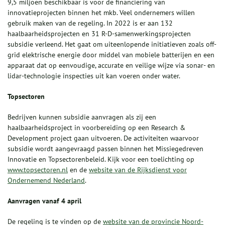
9,5 miljoen beschikbaar is voor de financiering van
innovatieprojecten binnen het mkb. Veel ondernemers willen
gebruik maken van de regeling. In 2022 is er aan 132
haalbaarheidsprojecten en 31 R-D-samenwerkingsprojecten
subsidie verleend. Het gaat om uiteenlopende initiatieven zoals off-
grid elektrische energie door middel van mobiele batterijen en een
apparaat dat op eenvoudige, accurate en veilige wijze via sonar- en
lidar-technologie inspecties uit kan voeren onder water.
Topsectoren
Bedrijven kunnen subsidie aanvragen als zij een
haalbaarheidsproject in voorbereiding op een Research &
Development project gaan uitvoeren. De activiteiten waarvoor
subsidie wordt aangevraagd passen binnen het Missiegedreven
Innovatie en Topsectorenbeleid. Kijk voor een toelichting op
www.topsectoren.nl
en de
website van de Rijksdienst voor
Ondernemend Nederland
.
Aanvragen vanaf 4 april
De regeling is te vinden op de
website van de provincie Noord-