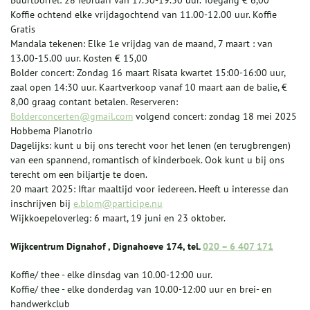
Buurtborrel: 28 februari van 17.30-19.30 uur. Toegang € 6,00
Koffie ochtend elke vrijdagochtend van 11.00-12.00 uur. Koffie
Gratis
Mandala tekenen: Elke 1e vrijdag van de maand, 7 maart : van
13.00-15.00 uur. Kosten € 15,00
Bolder concert: Zondag 16 maart Risata kwartet 15:00-16:00 uur,
zaal open 14:30 uur. Kaartverkoop vanaf 10 maart aan de balie, €
8,00 graag contant betalen. Reserveren:
Bolderconcerten@gmail.com
volgend concert: zondag 18 mei 2025
Hobbema Pianotrio
Dagelijks: kunt u bij ons terecht voor het lenen (en terugbrengen)
van een spannend, romantisch of kinderboek. Ook kunt u bij ons
terecht om een biljartje te doen.
20 maart 2025: Iftar maaltijd voor iedereen. Heeft u interesse dan
inschrijven bij
e.blom@participe.nu
Wijkkoepeloverleg: 6 maart, 19 juni en 23 oktober.
Wijkcentrum Dignahof , Dignahoeve 174, tel.
020 – 6 407 171
Koffie/ thee - elke dinsdag van 10.00-12:00 uur.
Koffie/ thee - elke donderdag van 10.00-12:00 uur en brei- en
handwerkclub