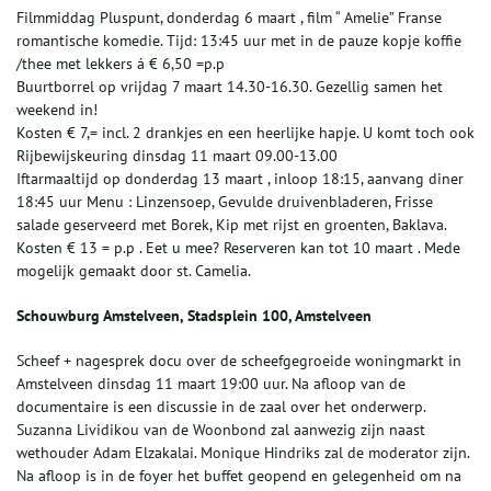
Filmmiddag Pluspunt, donderdag 6 maart , film “ Amelie” Franse
romantische komedie. Tijd: 13:45 uur met in de pauze kopje koffie
/thee met lekkers á € 6,50 =p.p
Buurtborrel op vrijdag 7 maart 14.30-16.30. Gezellig samen het
weekend in!
Kosten € 7,= incl. 2 drankjes en een heerlijke hapje. U komt toch ook
Rijbewijskeuring dinsdag 11 maart 09.00-13.00
Iftarmaaltijd op donderdag 13 maart , inloop 18:15, aanvang diner
18:45 uur Menu : Linzensoep, Gevulde druivenbladeren, Frisse
salade geserveerd met Borek, Kip met rijst en groenten, Baklava.
Kosten € 13 = p.p . Eet u mee? Reserveren kan tot 10 maart . Mede
mogelijk gemaakt door st. Camelia.
Schouwburg Amstelveen, Stadsplein 100, Amstelveen
Scheef + nagesprek docu over de scheefgegroeide woningmarkt in
Amstelveen dinsdag 11 maart 19:00 uur. Na afloop van de
documentaire is een discussie in de zaal over het onderwerp.
Suzanna Lividikou van de Woonbond zal aanwezig zijn naast
wethouder Adam Elzakalai. Monique Hindriks zal de moderator zijn.
Na afloop is in de foyer het buffet geopend en gelegenheid om na