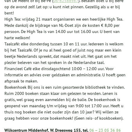
van De Meent of bij Bé-Pé (
06-82588987
). Betalen doet u bij BéPe
op de avond zelf. Let op: u kunt niet pinnen. Gezellig als u er bij
bent!
High Tea: vrijdag 21 maart organiseren we een heerlijke High Tea.
Mede dankzij de bijdrage van NL-Doet zijn de kosten € 8,00 per
persoon. De High Tea is van 14.00 uur tot 16.00 uur. U bent van
harte welkom!
Taalcafé: elke donderdag tussen 10 en 11 uur. Iedereen is welkom
bij het Taalcafé. Of je nu al heel goed of juist nog maar een klein
beetje Nederlands spreekt, dat maakt niet uit. Het gaat om het
plezier beleven van het spreken in de Nederlandse taal.
Financieel Café elke dinsdagochtend 10:00 – 12:00 uur. Voor
informatie en advies over geldzaken en administratie. U hoeft geen
afspraak te maken.
Boekenhoek Bij ons is een ruim gesorteerde bibliotheek te vinden.
Ruim 2000 boeken staan klaar om gelezen te worden. Lenen is
gratis, wel graag even aanmelden bij de balie. De boekenhoek is
geopend van maandag t/m vrijdag van 9:00 tot 17:00 uur. Heeft u
thuis nog boeken die niet ouder zijn dan 10 jaar? Wij willen ze
graag hebben voor onze boekenhoek! (Geen reis- of kookboeken).
Wijkcentrum Middenhof, W. Dreesweg 155, tel.
06 – 23 05 36 86