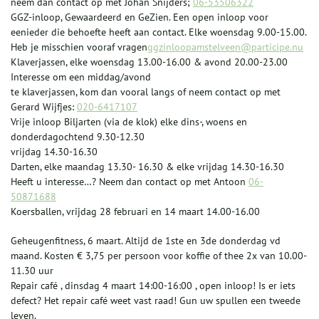
neem dan contact op met Johan Snijders;
06-53506322
GGZ-inloop, Gewaardeerd en GeZien. Een open inloop voor
eenieder die behoefte heeft aan contact. Elke woensdag 9.00-15.00.
Heb je misschien vooraf vragen
ggzinloopamstelveen@participe.nu
Klaverjassen, elke woensdag 13.00-16.00 & avond 20.00-23.00
Interesse om een middag/avond
te klaverjassen, kom dan vooral langs of neem contact op met
Gerard Wijfjes:
020-6417107
Vrije inloop Biljarten (via de klok) elke dins-, woens en
donderdagochtend 9.30-12.30
vrijdag 14.30-16.30
Darten, elke maandag 13.30- 16.30 & elke vrijdag 14.30-16.30
Heeft u interesse…? Neem dan contact op met Antoon
06-
50871688
Koersballen, vrijdag 28 februari en 14 maart 14.00-16.00
Geheugenfitness, 6 maart. Altijd de 1ste en 3de donderdag vd
maand. Kosten € 3,75 per persoon voor koffie of thee 2x van 10.00-
11.30 uur
Repair café , dinsdag 4 maart 14:00-16:00 , open inloop! Is er iets
defect? Het repair café weet vast raad! Gun uw spullen een tweede
leven.