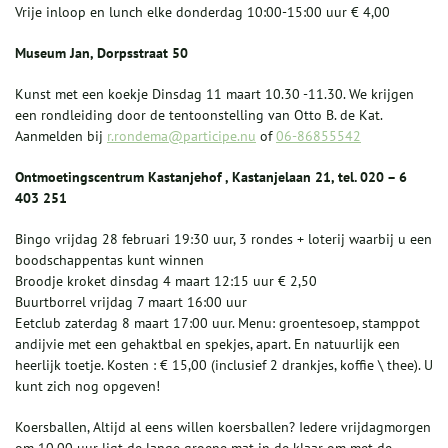
Vrije inloop en lunch elke donderdag 10:00-15:00 uur € 4,00
Museum Jan, Dorpsstraat 50
Kunst met een koekje Dinsdag 11 maart 10.30 -11.30. We krijgen
een rondleiding door de tentoonstelling van Otto B. de Kat.
Aanmelden bij
r.rondema@participe.nu
of
06-86855542
Ontmoetingscentrum Kastanjehof , Kastanjelaan 21, tel. 020 – 6
403 251
Bingo vrijdag 28 februari 19:30 uur, 3 rondes + loterij waarbij u een
boodschappentas kunt winnen
Broodje kroket dinsdag 4 maart 12:15 uur € 2,50
Buurtborrel vrijdag 7 maart 16:00 uur
Eetclub zaterdag 8 maart 17:00 uur. Menu: groentesoep, stamppot
andijvie met een gehaktbal en spekjes, apart. En natuurlijk een
heerlijk toetje. Kosten : € 15,00 (inclusief 2 drankjes, koffie \ thee). U
kunt zich nog opgeven!
Koersballen, Altijd al eens willen koersballen? Iedere vrijdagmorgen