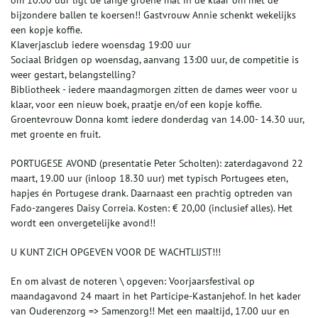
om 10.00 uur ligt de lange groene mat in de klaar om met de
bijzondere ballen te koersen!! Gastvrouw Annie schenkt wekelijks
een kopje koffie.
Klaverjasclub iedere woensdag 19:00 uur
Sociaal Bridgen op woensdag, aanvang 13:00 uur, de competitie is
weer gestart, belangstelling?
Bibliotheek - iedere maandagmorgen zitten de dames weer voor u
klaar, voor een nieuw boek, praatje en/of een kopje koffie.
Groentevrouw Donna komt iedere donderdag van 14.00- 14.30 uur,
met groente en fruit.
PORTUGESE AVOND (presentatie Peter Scholten): zaterdagavond 22
maart, 19.00 uur (inloop 18.30 uur) met typisch Portugees eten,
hapjes én Portugese drank. Daarnaast een prachtig optreden van
Fado-zangeres Daisy Correia. Kosten: € 20,00 (inclusief alles). Het
wordt een onvergetelijke avond!!
U KUNT ZICH OPGEVEN VOOR DE WACHTLIJST!!!
En om alvast de noteren \ opgeven: Voorjaarsfestival op
maandagavond 24 maart in het Participe-Kastanjehof. In het kader
van Ouderenzorg => Samenzorg!! Met een maaltijd, 17.00 uur en