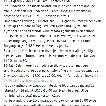
14:30, groep 2 van 14:30-16:30. Kosten €1,50
Leer Nederlands en maak contact Wil je op een laagdrempelige
manier oefenen met Nederlands? Kom langs! Elke woensdag
ochtend van 10:30 – 12:00. Toegang is gratis.
Landenavond vrijdag 14 maart 20:00 uur gaan wij met Vincent van
’t Hof op zoek naar de ‘Big Five’ van Nederland. Hij zal ons
bijzondere en verrassende wildlife foto’s gemaakt in Nederland
tonen, met onder andere Edelhert, Ree, Everzwijn, Das, Vos, Bever,
Adder, Ringslang en vele vogelsoorten. Zaal open 19.15 uur.
Toegangsprijs: € 4,50. Het parkeren is gratis.
Buurtborrel. Kom lekker een drankje drinken met alle gezellige
mensen van de buurt, iedereen is welkom. =) Iedere vrijdag van
14:30 tot 16:30.
ED Talk Café Inloop voor iedereen die wilt praten met een
ervaringsdeskundige over psychische of verslavingsproblematiek.
Elke woensdag van 13:00 tot 15:00. Meer informatie bij Ineke.
06
39 84 29 60
of
ineke@teamed.nl
Hobby kantine Elke tweede en vierde vrijdag van de maand 28
februari en 14 maart 10:00-12:00 uur. Neem je eigen UFO’s
(unfinished objects) mee. Kosten: €1,50
Koffie Wandelgroep Elke maandag vertrekken er om 10:00 twee
wandelgroepen vanuit Alleman, een snelle groep en een rustige