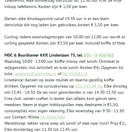
Tafeltennis: elke donderdag van10.00 tot 11.30 uur is er de vrije
inloop tafeltennis. Kosten zijn € 1,50 per keer.
Darten: elke dinsdagavond vanaf 19.30 uur is er een klein
dartclubje die nog leden kan gebruiken, kosten € 1,50 per keer.
Curling: iedere woensdagmorgen van 10.00 tot 12.00 uur wordt er
curling gespeeld. Kosten zijn €3,50 per keer inclusief koffie of thee.
MOC & Buurtkamer KKP, Lindenlaan 75, tel.
020 – 6 430 453
Maandag 10:00 - 13:00 uur Koffie inloop met lunch: Ontmoet je
wijkgenoten, incl. activiteit en luxe lunch. Kosten €4,-. Opgeven bij
Julie
j.edwards@participe.nu
of
06-43204174
Linedance: dansen op leuke muziek en daarna gezellig koffie
drinken. Opgeven via cursusbureau op
020 543 04 41
. Elke dinsdag
om 13.45 - 14.30. De les voor gevorderden is van 14.30-15.30 uur.
Crea club: samen craften is leuker dan alleen, kom gerust eens
meedoen. Neem je eigen hobbyspullen mee, deelname is €1,50,
consumpties voor eigen rekening. Elke woensdag van 9.30 - 11.30
uur. Contact: Wilma
06-40663400
Wereldsoep: lekker verse soep als lunch of mee naar huis? Prijs €2,-.
Elke donderdag van 11.30 tot 12.45 uur