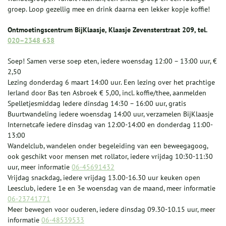
groep. Loop gezellig mee en drink daarna een lekker kopje koffie!
Ontmoetingscentrum BijKlaasje, Klaasje Zevensterstraat 209, tel.
020–2348 638
Soep! Samen verse soep eten, iedere woensdag 12:00 – 13:00 uur, €
2,50
Lezing donderdag 6 maart 14:00 uur. Een lezing over het prachtige
Ierland door Bas ten Asbroek € 5,00, incl. koffie/thee, aanmelden
Spelletjesmiddag Iedere dinsdag 14:30 – 16:00 uur, gratis
Buurtwandeling iedere woensdag 14:00 uur, verzamelen BijKlaasje
Internetcafe iedere dinsdag van 12:00-14:00 en donderdag 11:00-
13:00
Wandelclub, wandelen onder begeleiding van een beweegagoog,
ook geschikt voor mensen met rollator, iedere vrijdag 10:30-11:30
uur, meer informatie
06-45691432
Vrijdag snackdag, iedere vrijdag 13.00-16.30 uur keuken open
Leesclub, iedere 1e en 3e woensdag van de maand, meer informatie
06-23741771
Meer bewegen voor ouderen, iedere dinsdag 09.30-10.15 uur, meer
informatie
06-48539533