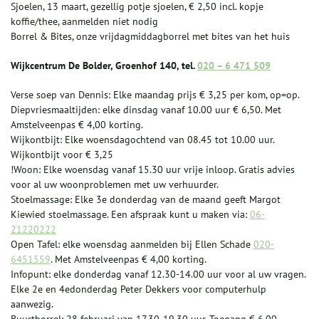
Sjoelen, 13 maart, gezellig potje sjoelen, € 2,50 incl. kopje
koffie/thee, aanmelden niet nodig
Borrel & Bites, onze vrijdagmiddagborrel met bites van het huis
Wijkcentrum De Bolder, Groenhof 140, tel.
020 – 6 471 509
Verse soep van Dennis: Elke maandag prijs € 3,25 per kom, op=op.
Diepvriesmaaltijden: elke dinsdag vanaf 10.00 uur € 6,50. Met
Amstelveenpas € 4,00 korting.
Wijkontbijt: Elke woensdagochtend van 08.45 tot 10.00 uur.
Wijkontbijt voor € 3,25
!Woon: Elke woensdag vanaf 15.30 uur vrije inloop. Gratis advies
voor al uw woonproblemen met uw verhuurder.
Stoelmassage: Elke 3e donderdag van de maand geeft Margot
Kiewied stoelmassage. Een afspraak kunt u maken via:
06-
21220222
Open Tafel: elke woensdag aanmelden bij Ellen Schade
020-
6451559
. Met Amstelveenpas € 4,00 korting.
Infopunt: elke donderdag vanaf 12.30-14.00 uur voor al uw vragen.
Elke 2e en 4edonderdag Peter Dekkers voor computerhulp
aanwezig.