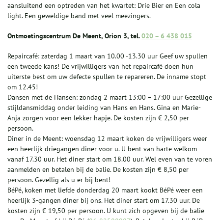
aansluitend een optreden van het kwartet: Drie Bier en Een cola
light. Een geweldige band met veel meezingers.
Ontmoetingscentrum De Meent, Orion 3, tel.
020 – 6 438 015
Repaircafé: zaterdag 1 maart van 10.00 -13.30 uur Geef uw spullen
een tweede kans! De vrijwilligers van het repaircafé doen hun
uiterste best om uw defecte spullen te repareren. De inname stopt
om 12.45!
Dansen met de Hansen: zondag 2 maart 13:00 – 17:00 uur Gezellige
stijldansmiddag onder leiding van Hans en Hans. Gina en Marie-
Anja zorgen voor een lekker hapje. De kosten zijn € 2,50 per
persoon.
Diner in de Meent: woensdag 12 maart koken de vrijwilligers weer
een heerlijk driegangen diner voor u. U bent van harte welkom
vanaf 17.30 uur. Het diner start om 18.00 uur. Wel even van te voren
aanmelden en betalen bij de balie. De kosten zijn € 8,50 per
persoon. Gezellig als u er bij bent!
BéPé, koken met liefde donderdag 20 maart kookt BéPé weer een
heerlijk 3-gangen diner bij ons. Het diner start om 17.30 uur. De
kosten zijn € 19,50 per persoon. U kunt zich opgeven bij de balie