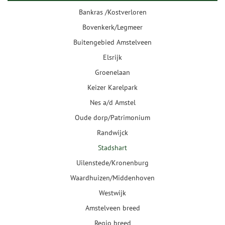
Bankras /Kostverloren
Bovenkerk/Legmeer
Buitengebied Amstelveen
Elsrijk
Groenelaan
Keizer Karelpark
Nes a/d Amstel
Oude dorp/Patrimonium
Randwijck
Stadshart
Uilenstede/Kronenburg
Waardhuizen/Middenhoven
Westwijk
Amstelveen breed
Regio breed