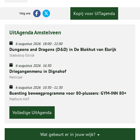
Kopij voor UITagenda
Volg ons
UitAgenda Amstelveen
6 augustus 2026
18:00
-
22:00
Dungeons and Dragons (D&D) in De Blokhut van Elsrijk
Stadsdorp Elsrijk
6 augustus 2026
16:30
Driegangenmenu in Dignahof
Participe
6 augustus 2026
10:30
-
11:30
Buenting beweegprogramma voor 80-plussers: GYM-INN 80+
Platform KKP
Volledige UitAgenda
Wat gebeurt er in jouw wijk?