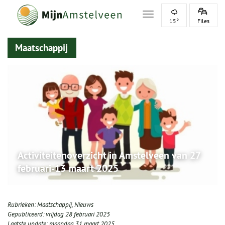
Toggle navigation
15°
Files
Maatschappij
Activiteitenoverzicht in Amstelveen van 27
februari-13 maart 2025
Rubrieken:
Maatschappij
,
Nieuws
Gepubliceerd:
vrijdag 28 februari 2025
Laatste update:
maandag 31 maart 2025