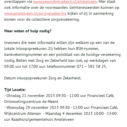
overstappen via
www.gezondverzekerd.nl/amstelveen
. Hier staat
ook informatie over de voorwaarden. Geïnteresseerden kunnen op
www.amstelveen.nl/zorgverzekering
kijken of zij in aanmerking
komen voor de collectieve zorgverzekering.
Meer weten of hulp nodig?
Inwoners die meer informatie willen zijn welkom op een van de
lokale inloopspreekuren. Zij hebben hun BSN-nummer,
bankrekeningnummer en een polisblad van de huidige verzekering
nodig. Bellen met Zorg en Zekerheid kan ook, op werkdagen van
09.00 uur tot 17.00 uur: telefoonnummer 071 – 582 58 25.
Datum inloopspreekuren Zorg en Zekerheid;
Tijd Locatie:
- Dinsdag 21 november 2023 09:30 - 12:00 uur Financieel Café,
Ontmoetingscentrum de Meent
- Woensdag 29 november 2023 09:30 - 12:00 uur Financieel Café,
Wijkcentrum Alleman - Maandag 4 december 2023 10:00 - 13:00
uur Raadhuis/gemeentehuis Amstelveen