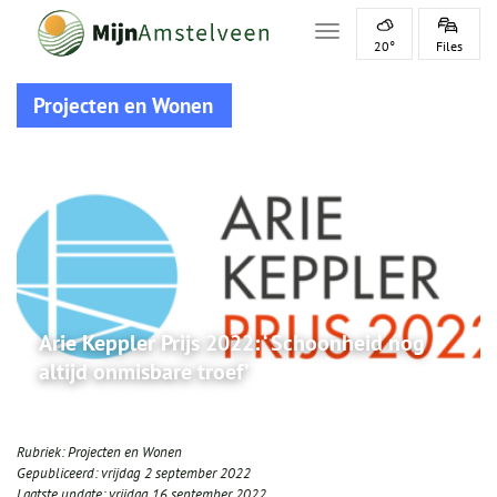
Toggle navigation
20°
Files
Projecten en Wonen
Arie Keppler Prijs 2022: ‘ Schoonheid nog
altijd onmisbare troef’
Rubriek:
Projecten en Wonen
Gepubliceerd:
vrijdag 2 september 2022
Laatste update:
vrijdag 16 september 2022