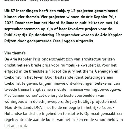
Uit 87 inzendingen heeft een vakjury 12 projecten genomineerd
binnen vier thema's. Vier projecten winnen de Arie Keppler Prijs
2022. Daarnaast kan
het Noord-Hollandse publiek tot en met 14
september stemmen op zijn of haar favoriete project voor de
Publieksprijs.
Op donderdag 29 september worden de Arie Keppler
Prijzen door gedeputeerde Cees Loggen uitgereikt.
Vier thema's
De Arie Keppler Prijs onderscheidt zich van architectuurprijzen
omdat het een brede prijs voor ruimtelijke kwaliteit is. Voor het
erfgoed in de breedste zin roept de jury het thema 'Geheugen en
toekomst' in het leven. Door bestaande identiteitsdragers een
toekomst te geven, krijgen nieuwe ontwikkelingen betekenis. Een
tweede thema hangt samen met de immense woningbouwopgave.
Met 'Samen wonen' zet de jury de beste voorbeelden van
woningbouw in de schijnwerpers. De jury huldigt projecten met
'Noord-Hollands DNA': met liefde en begrip in het rijke Noord-
Hollandse landschap ingebed en tenslotte is 'Op maat gemaakt' een
regelrechte ode aan de kunst van het maken en de schoonheid van
het ambacht.