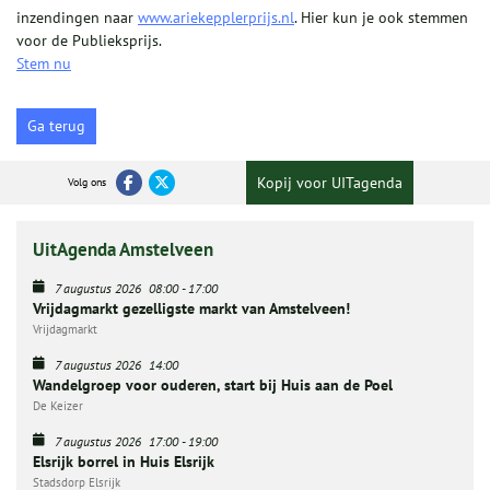
inzendingen naar
www.ariekepplerprijs.nl
. Hier kun je ook stemmen
voor de Publieksprijs.
Stem nu
Ga terug
Kopij voor UITagenda
Volg ons
UitAgenda Amstelveen
7 augustus 2026
08:00
-
17:00
Vrijdagmarkt gezelligste markt van Amstelveen!
Vrijdagmarkt
7 augustus 2026
14:00
Wandelgroep voor ouderen, start bij Huis aan de Poel
De Keizer
7 augustus 2026
17:00
-
19:00
Elsrijk borrel in Huis Elsrijk
Stadsdorp Elsrijk