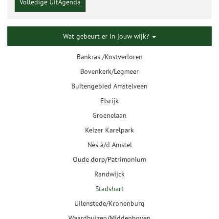
Volledige UitAgenda
Wat gebeurt er in jouw wijk?
Bankras /Kostverloren
Bovenkerk/Legmeer
Buitengebied Amstelveen
Elsrijk
Groenelaan
Keizer Karelpark
Nes a/d Amstel
Oude dorp/Patrimonium
Randwijck
Stadshart
Uilenstede/Kronenburg
Waardhuizen/Middenhoven