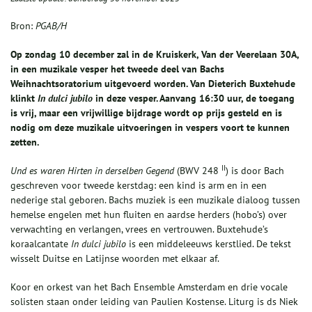
Bron:
PGAB/H
Op zondag 10 december zal in de Kruiskerk, Van der Veerelaan 30A,
in een muzikale vesper het tweede deel van Bachs
Weihnachtsoratorium uitgevoerd worden. Van Dieterich Buxtehude
klinkt
In dulci jubilo
in deze vesper. Aanvang 16:30 uur, de toegang
is vrij, maar een vrijwillige bijdrage wordt op prijs gesteld en is
nodig om deze muzikale uitvoeringen in vespers voort te kunnen
zetten.
II
Und es waren Hirten in derselben Gegend
(BWV 248
) is door Bach
geschreven voor tweede kerstdag: een kind is arm en in een
nederige stal geboren. Bachs muziek is een muzikale dialoog tussen
hemelse engelen met hun fluiten en aardse herders (hobo’s) over
verwachting en verlangen, vrees en vertrouwen. Buxtehude’s
koraalcantate
In dulci jubilo
is een middeleeuws kerstlied. De tekst
wisselt Duitse en Latijnse woorden met elkaar af.
Koor en orkest van het Bach Ensemble Amsterdam en drie vocale
solisten staan onder leiding van Paulien Kostense. Liturg is ds Niek