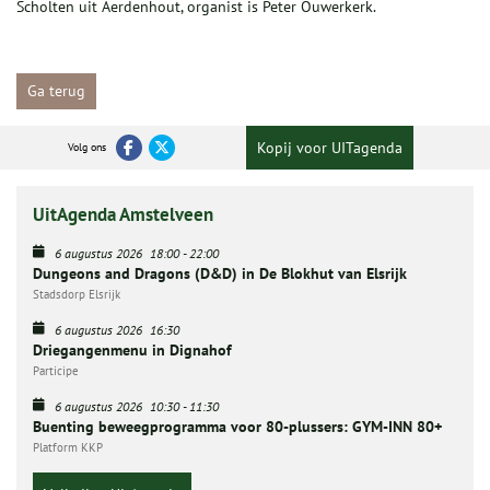
Scholten uit Aerdenhout, organist is Peter Ouwerkerk.
Ga terug
Kopij voor UITagenda
Volg ons
UitAgenda Amstelveen
6 augustus 2026
18:00
-
22:00
Dungeons and Dragons (D&D) in De Blokhut van Elsrijk
Stadsdorp Elsrijk
6 augustus 2026
16:30
Driegangenmenu in Dignahof
Participe
6 augustus 2026
10:30
-
11:30
Buenting beweegprogramma voor 80-plussers: GYM-INN 80+
Platform KKP