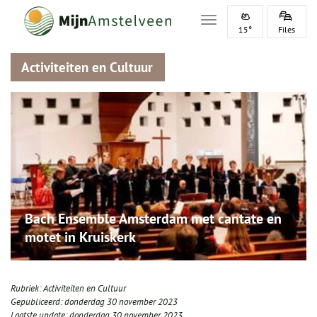
Toggle navigation
15°
Files
Activiteiten en Cultuur
Bach Ensemble Amsterdam met cantate en
motet in Kruiskerk
Rubriek:
Activiteiten en Cultuur
Gepubliceerd:
donderdag 30 november 2023
Laatste update:
donderdag 30 november 2023