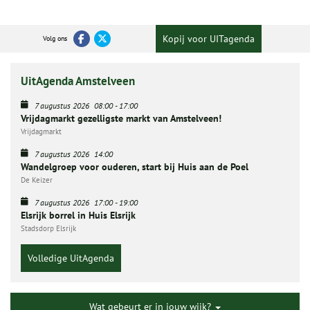
Kopij voor UITagenda
Volg ons
UitAgenda Amstelveen
7 augustus 2026
08:00
-
17:00
Vrijdagmarkt gezelligste markt van Amstelveen!
Vrijdagmarkt
7 augustus 2026
14:00
Wandelgroep voor ouderen, start bij Huis aan de Poel
De Keizer
7 augustus 2026
17:00
-
19:00
Elsrijk borrel in Huis Elsrijk
Stadsdorp Elsrijk
Volledige UitAgenda
Wat gebeurt er in jouw wijk?