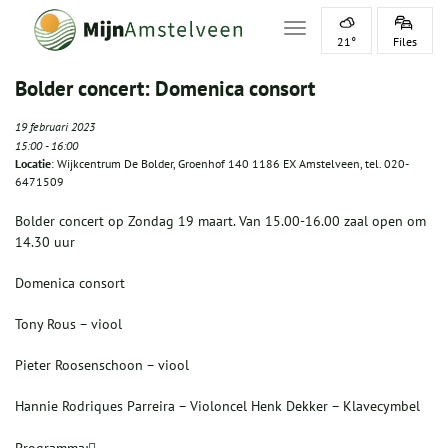
Toggle navigation
21°
Files
Bolder concert: Domenica consort
19 februari 2023
15:00
-
16:00
Locatie
: Wijkcentrum De Bolder, Groenhof 140 1186 EX Amstelveen, tel. 020-
6471509
Bolder concert op Zondag 19 maart. Van 15.00-16.00 zaal open om
14.30 uur
Domenica consort
Tony Rous – viool
Pieter Roosenschoon – viool
Hannie Rodriques Parreira – Violoncel Henk Dekker – Klavecymbel