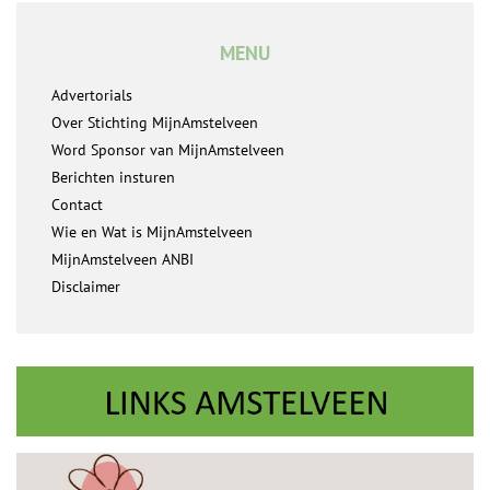
MENU
Advertorials
Over Stichting MijnAmstelveen
Word Sponsor van MijnAmstelveen
Berichten insturen
Contact
Wie en Wat is MijnAmstelveen
MijnAmstelveen ANBI
Disclaimer