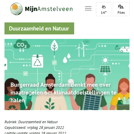
Toggle navigation
14°
Files
Duurzaamheid en Natuur
Burgerraad Amsterdam denkt mee over
maatregelen om klimaatdoelstellingen te
halen
Rubriek:
Duurzaamheid en Natuur
Gepubliceerd:
vrijdag 28 januari 2022
Laatste update:
vrijdag 28 januari 2022