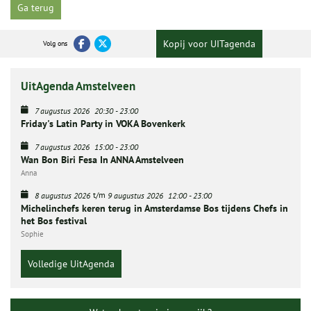
Ga terug
Kopij voor UITagenda
Volg ons
UitAgenda Amstelveen
7 augustus 2026
20:30
-
23:00
Friday's Latin Party in VOKA Bovenkerk
7 augustus 2026
15:00
-
23:00
Wan Bon Biri Fesa In ANNA Amstelveen
Anna
t/m
8 augustus 2026
9 augustus 2026
12:00
-
23:00
Michelinchefs keren terug in Amsterdamse Bos tijdens Chefs in
het Bos festival
Sophie
Volledige UitAgenda