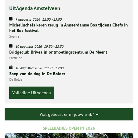
UitAgenda Amstelveen
9 augustus 2026
12:00
-
23:00
Michelinchefs keren terug in Amsterdamse Bos tijdens Chefs in
het Bos festival
Sophie
10 augustus 2026
19:30
-
22:30
Bridgeclub Brivea in ontmoetingscentrum De Meent
Participe
10 augustus 2026
11:30
-
13:00
Soep van de dag in De Bolder
De Bolder
Volledige UitAgenda
Wat gebeurt er in jouw wijk?
SPEELBADJES OPEN IN 2026