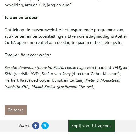
bevolking, arm en rijk, jong en oud.”
Te zien en te doen
Ontdek op de museumwebsite het inspirerende programma van
activiteiten en tentoonstellingen. Elke woensdagmiddag is Atelier
CoBrA open om creatief aan de slag te gaan met het hele gezin.
Foto van links naar rechts:
Rosalie Bouwman (raadslid PvdA)
, Femke
Lagerveld
(raadslid VVD),
Jet
SMit
(raadslid VVD), Stefan van
Raay
(directeur Cobra Museum),
Herbert Raat (wethouder Kunst en Cu
ltuur),
Pieter E. Monkelbaan
(raadslid BBA),
Michel Becker (fractievoorzitter
AvA
)
Ga terug
Kopij voor UITagenda
Volg ons