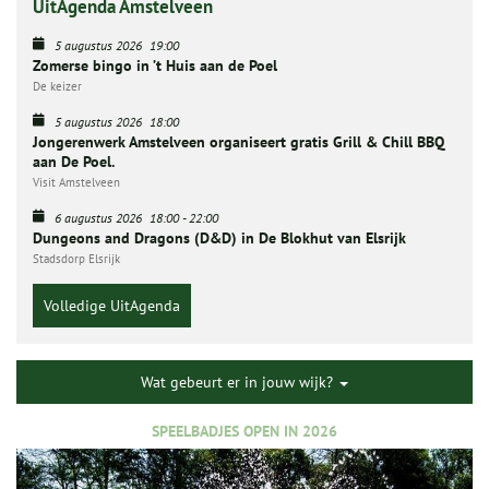
UitAgenda Amstelveen
5 augustus 2026
19:00
Zomerse bingo in ’t Huis aan de Poel
De keizer
5 augustus 2026
18:00
Jongerenwerk Amstelveen organiseert gratis Grill & Chill BBQ
aan De Poel.
Visit Amstelveen
6 augustus 2026
18:00
-
22:00
Dungeons and Dragons (D&D) in De Blokhut van Elsrijk
Stadsdorp Elsrijk
Volledige UitAgenda
Wat gebeurt er in jouw wijk?
SPEELBADJES OPEN IN 2026