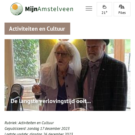
Toggle navigation
21°
Files
Activiteiten en Cultuur
De langste verlovingstijd ooit...
Rubriek:
Activiteiten en Cultuur
Gepubliceerd:
zondag 17 december 2023
Laatste update:
dinsdag 26 december 2023