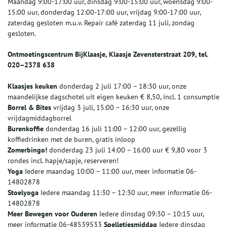
Maandag 9:00-17:00 uur, dinsdag 9:00-15:00 uur, woensdag 9:00-
15:00 uur, donderdag 12:00-17:00 uur, vrijdag 9:00-17:00 uur,
zaterdag gesloten m.u.v. Repair café zaterdag 11 juli, zondag
gesloten.
Ontmoetingscentrum BijKlaasje, Klaasje Zevensterstraat 209, tel.
020–2378 638
Klaasjes keuken
donderdag 2 juli 17:00 – 18:30 uur, onze
maandelijkse dagschotel uit eigen keuken € 8,50, incl. 1 consumptie
Borrel & Bites
vrijdag 3 juli, 15:00 – 16:30 uur, onze
vrijdagmiddagborrel
Burenkoffie
donderdag 16 juli 11:00 – 12:00 uur, gezellig
koffiedrinken met de buren, gratis inloop
Zomerbingo!
donderdag 23 juli 14:00 – 16:00 uur € 9,80 voor 3
rondes incl. hapje/sapje, reserveren!
Yoga
Iedere maandag 10:00 – 11:00 uur, meer informatie 06-
14802878
Stoelyoga
Iedere maandag 11:30 – 12:30 uur, meer informatie 06-
14802878
Meer Bewegen voor Ouderen
Iedere dinsdag 09:30 – 10:15 uur,
meer informatie 06-48539533
Spelletjesmiddag
Iedere dinsdag