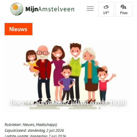
Toggle navigation
19°
Files
Nieuws
Doe mee activiteiten 2 juli tot en met 16 juli
Rubrieken:
Nieuws
,
Maatschappij
Gepubliceerd:
donderdag 2 juli 2026
Laatste update:
donderdag 2 juli 2026