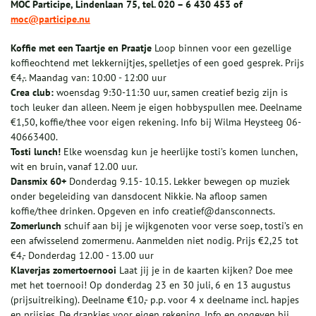
MOC Participe, Lindenlaan 75, tel. 020 – 6 430 453 of
moc@participe.nu
Koffie met een Taartje en Praatje
Loop binnen voor een gezellige
koffieochtend met lekkernijtjes, spelletjes of een goed gesprek. Prijs
€4,-. Maandag van: 10:00 - 12:00 uur
Crea club:
woensdag 9:30-11:30 uur, samen creatief bezig zijn is
toch leuker dan alleen. Neem je eigen hobbyspullen mee. Deelname
€1,50, koffie/thee voor eigen rekening. Info bij Wilma Heysteeg 06-
40663400.
Tosti lunch!
Elke woensdag kun je heerlijke tosti’s komen lunchen,
wit en bruin, vanaf 12.00 uur.
Dansmix 60+
Donderdag 9.15- 10.15. Lekker bewegen op muziek
onder begeleiding van dansdocent Nikkie. Na afloop samen
koffie/thee drinken. Opgeven en info creatief@dansconnects.
Zomerlunch
schuif aan bij je wijkgenoten voor verse soep, tosti’s en
een afwisselend zomermenu. Aanmelden niet nodig. Prijs €2,25 tot
€4,- Donderdag 12.00 - 13.00 uur
Klaverjas zomertoernooi
Laat jij je in de kaarten kijken? Doe mee
met het toernooi! Op donderdag 23 en 30 juli, 6 en 13 augustus
(prijsuitreiking). Deelname €10,- p.p. voor 4 x deelname incl. hapjes
en prijsjes. De drankjes voor eigen rekening. Info en opgeven bij