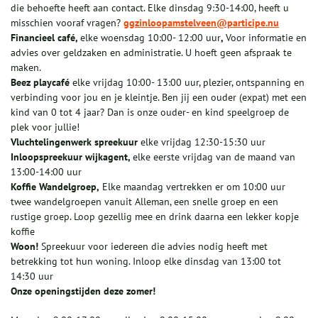
die behoefte heeft aan contact. Elke dinsdag 9:30-14:00, heeft u
misschien vooraf vragen?
ggzinloopamstelveen@participe.nu
Financieel café,
elke woensdag 10:00- 12:00 uur
,
Voor informatie en
advies over geldzaken en administratie. U hoeft geen afspraak te
maken.
Beez playcafé
elke vrijdag 10:00- 13:00 uur, plezier, ontspanning en
verbinding voor jou en je kleintje. Ben jij een ouder (expat) met een
kind van 0 tot 4 jaar? Dan is onze ouder- en kind speelgroep de
plek voor jullie!
Vluchtelingenwerk spreekuur
elke vrijdag 12:30-15:30 uur
Inloopspreekuur wijkagent,
elke eerste vrijdag van de maand van
13:00-14:00 uur
Koffie Wandelgroep,
Elke maandag vertrekken er om 10:00 uur
twee wandelgroepen vanuit Alleman, een snelle groep en een
rustige groep. Loop gezellig mee en drink daarna een lekker kopje
koffie
Woon!
Spreekuur voor iedereen die advies nodig heeft met
betrekking tot hun woning. Inloop elke dinsdag van 13:00 tot
14:30 uur
Onze openingstijden deze zomer!