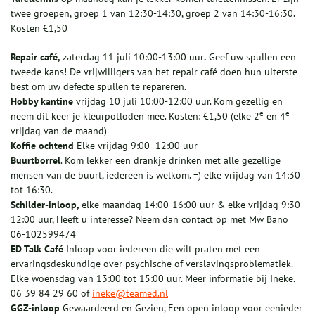
twee groepen, groep 1 van 12:30-14:30, groep 2 van 14:30-16:30.
Kosten €1,50
Repair café,
zaterdag 11 juli 10:00-13:00 uur
.
Geef uw spullen een
tweede kans! De vrijwilligers van het repair café doen hun uiterste
best om uw defecte spullen te repareren.
Hobby kantine
vrijdag 10 juli 10:00-12:00 uur. Kom gezellig en
e
e
neem dit keer je kleurpotloden mee. Kosten: €1,50 (elke 2
en 4
vrijdag van de maand)
Koffie ochtend
Elke vrijdag 9:00- 12:00 uur
Buurtborrel
. Kom lekker een drankje drinken met alle gezellige
mensen van de buurt, iedereen is welkom. =) elke vrijdag van 14:30
tot 16:30.
Schilder-inloop,
elke maandag 14:00-16:00 uur & elke vrijdag 9:30-
12:00 uur, Heeft u interesse? Neem dan contact op met Mw Bano
06-102599474
ED Talk Café
Inloop voor iedereen die wilt praten met een
ervaringsdeskundige over psychische of verslavingsproblematiek.
Elke woensdag van 13:00 tot 15:00 uur. Meer informatie bij Ineke.
06 39 84 29 60 of
ineke@teamed.nl
GGZ-inloop
Gewaardeerd en Gezien, Een open inloop voor eenieder