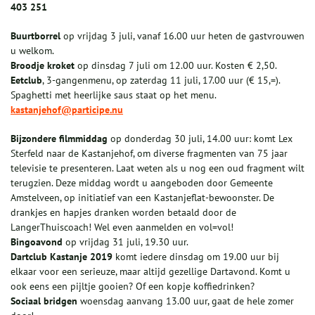
403 251
Buurtborrel
op vrijdag 3 juli, vanaf 16.00 uur heten de gastvrouwen
u welkom.
Broodje kroket
op dinsdag 7 juli om 12.00 uur. Kosten € 2,50.
Eetclub
, 3-gangenmenu, op zaterdag 11 juli, 17.00 uur (€ 15,=).
Spaghetti met heerlijke saus staat op het menu.
kastanjehof@participe.nu
Bijzondere filmmiddag
op donderdag 30 juli, 14.00 uur: komt Lex
Sterfeld naar de Kastanjehof, om diverse fragmenten van 75 jaar
televisie te presenteren. Laat weten als u nog een oud fragment wilt
terugzien. Deze middag wordt u aangeboden door Gemeente
Amstelveen, op initiatief van een Kastanjeflat-bewoonster. De
drankjes en hapjes dranken worden betaald door de
LangerThuiscoach! Wel even aanmelden en vol=vol!
Bingoavond
op vrijdag 31 juli, 19.30 uur.
Dartclub Kastanje 2019
komt iedere dinsdag om 19.00 uur bij
elkaar voor een serieuze, maar altijd gezellige Dartavond. Komt u
ook eens een pijltje gooien? Of een kopje koffiedrinken?
Sociaal bridgen
woensdag aanvang 13.00 uur, gaat de hele zomer