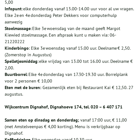
5,00
Infopunt
: elke donderdag vanaf 13.00-14.00 uur voor al uw vragen.
Elke 2e en 4e donderdag Peter Dekkers voor computerhulp
aanwezig
Stoelmassage
: Elke 3e woensdag van de maand geeft Margot
Kiewied stoelmassage. Een afspraak kunt u maken via: 06-
21220222
Kinderbingo
: Elke 3e woensdag vanaf 15.00 uur. Deelname € 2,50.
(Zomerstop in Augustus)
Spelletjesmiddag
: elke vrijdag van 13.00 tot 16.00 uur. Deelname €
2,00.
Buurtborrel
: Elke 4e donderdag van 17.30-19.30 uur. Borrelplank
voor 2 personen € 10,00
Eten met de buren:
Gezamenlijk eten bij Restaurant Kai € 12,50. 27
augustus.
Wijkcentrum Dignahof, Dignahoeve 174, tel. 020 – 6 407 171
Samen eten op dinsdag en donderdag;
vanaf 17:00 uur, € 11,00
(met Amstelveenpas € 4,00 korting). Menu is verkrijgbaar op
Dignahof.
Koffiedrinken
Elke woensdag vanaf 10.30 uur