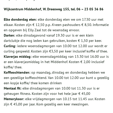
Wijkcentrum Middenhof, W. Dreesweg 155, tel. 06 – 23 05 36 86
Elke donderdag eten:
elke donderdag eten we om 17.30 uur met
elkaar. Kosten zijn € 12,50 p.p. A’veen pashouders € 8,50. Informatie
en opgeven bij Elly Zaal tot de woensdag ervoor.
Darten:
elke dinsdagavond vanaf 19.30 uur is er een klein
dartclubje die nog leden kan gebruiken, kosten € 1,50 per keer.
Curling:
iedere woensdagmorgen van 10.00 tot 12.00 uur wordt er
curling gespeeld. Kosten zijn €3,50 per keer inclusief koffie of thee.
Klaverjas middag:
elke woensdagmiddag van 13.30 tot 16.00 uur is
er een klaverjasmiddag in het Middenhof. Kosten € 2,00 inclusief
koffie/ thee.
Koffieochtenden:
op maandag, dinsdag en donderdag hebben we
een gezellige koffieochtend. Van 10.00 tot 12.00 uur kunt u gezellig
een kopje koffie/ thee komen drinken
Mentaal fit:
elke dinsdagmorgen van 10.00 tot 11.30 uur is er
geheugen fitness. Kosten zijn voor het hele jaar € 45,00
Memorykoor:
elke vrijdagmorgen van 10.15 tot 11.45 uur. Kosten
zijn € 45,00 per jaar. Kom gezellig een keer meezingen.