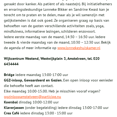
geraakt door kanker. Als patiënt of als naaste(n). Bij initiatiefnemers
en ervaringsdeskundige Lonneke Bikker en Sandrine Kwast kan je
terecht om te praten en te delen, maar als je wil samenzijn met
gelijkstemden is dat ook goed. Ze organiseren graag op basis van
behoeften van de gasten verschillende activiteiten zoals, yoga,
mindfulness, informatieve lezingen, schilderen enzovoort.
Iedere eerste maandag van de maand, 14:30 – 16:30 uur. Iedere
tweede & vierde maandag van de maand, 10:30 – 12:30 uur. Bekijk
de agenda of meer informatie op
www.lonnekeshuiskamer.nl
Wijkcentrum Westend, Westwijkplein 3, Amstelveen, tel. 020
6434444
Bridge
iedere maandag 13:00-17:00 uur
GGZ-inloop, Gewaardeerd en Gezien.
Een open inloop voor eenieder
die behoefte heeft aan contact.
Elke maandag 10.00-15.00. Heb je misschien vooraf vragen?
ggzinloopamstelveen@participe.nu
Koersbal
dinsdag 10:00-12:00 uur
Klaverjassen
(onder begeleiding) iedere dinsdag 13:00-17:00 uur
Crea Café
iedere dinsdag 13:00 - 15:00 uur