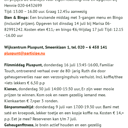
Hennie 020-6432699
Tijd: 13.00 – 16.00 uur. Graag 12.45u aanwezig
Eten & Bingo:
Een bruisende middag met 3-gangen menu en Bingo
(inclusief prijzen). Opgeven tot dinsdag 14 juli bij Marisa 06-
82991242. Kosten eten €11,- en bingo €6,-Vrijdag 17 juli Tijd: 12.15
-16.00 uur
Wijkcentrum Pluspunt, Smeenklaan 1, tel. 020 – 6 458 141
pluspunt@participe.nu
Filmmiddag Pluspunt,
donderdag 16 juli 13:45-16:00, Familiar
Touch, ontroerend verhaal over de 80- jarig Ruth die door
geheugenverlies naar een verzorgingshuis verhuist. Incl. koffie/thee
+iets lekkers € 6,50 p.p
Kienen,
donderdag 30 juli 14:00-15:30 uur, Er zijn weer mooie
prijzen te winnen. Kom ook en neem gezellig iemand mee.
Kienkaarten € 7,=per 3 ronden.
Eénpansmaaltijd:
donderdag 9 juli van 17.00-19.30 uur. Bami met
saté en kroepoek, lekker toetje en een kopje koffie na. Kosten € 14,=
p.p. Eet je mee? Reserveren kan t/m 7 juli.
Geheugenfitness
, Je brein actief houden en een gezellig