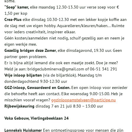
koffie.
“Soep” kamer,
elke maandag 12.30-13.30 uur verse soep voor €
1,50 per kop
Crea-Plus
elke dinsdag 10.30-12.30 met een lekker kopje koffie aan
de slag met uw eigen hobby. Aquarelleren/kleuren/haken... Ruimte
voor ieders creativiteit, inspireer elkaar.
Géén kosten/aanmelden niet nodig, schuif gezellig aan en neem je
eigen werkje mee.
Gezellig bridgen deze Zomer
, elke dinsdagavond, 19.30 uur. Geen
partner geen probleem.
Er is bijna altijd iemand die ook een maatje zoekt. Doe je mee?
Meld je aan: bridgeclubminerva@gmail.com of 06-51 341 291
Vrije inloop biljarten
(via de biljartklok). Maandag t/m
donderdagochtend 9:30-12:30 uur
GGZ-inloop, Gewaardeerd en Gezien.
Een open inloop voor eenieder
die behoefte heeft aan contact. Elke woensdag 9.00-15.00. Heb je
misschien vooraf vragen?
ggzinloopamstelveen@participe.nu
Rijbewijskeuring
dinsdag 7 en 21 juli 8:30 – 13:00 uur
Voka Gebouw, Vierlingsbeeklaan 24
Lonneke’s Huiskamer
Een ontmoetingsgroep voor mensen die zijn