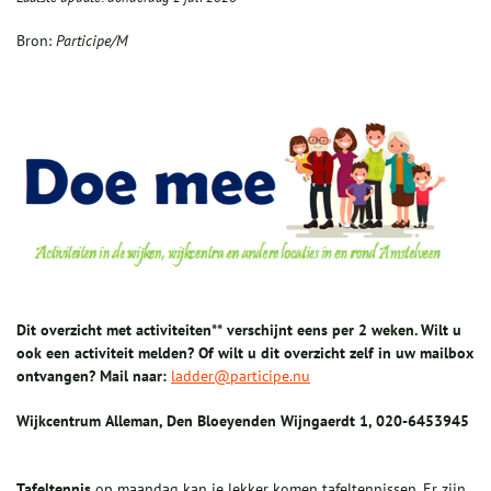
Bron:
Participe/M
Dit overzicht met activiteiten** verschijnt eens per 2 weken. Wilt u
ook een activiteit melden? Of wilt u dit overzicht zelf in uw mailbox
ontvangen? Mail naar:
ladder@participe.nu
Wijkcentrum
Alleman, Den Bloeyenden Wijngaerdt 1, 020-6453945
T
afeltennis
op maandag kan je lekker komen tafeltennissen. Er zijn