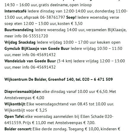
14:30 – 16:00 uur, gratis deelname, open inloop
Internetcafé
Iedere dinsdag van 12:00-14:00 uur, donderdag 11:00-
13:00 uur, afspraak 06-38761797
Soep!
Iedere woensdag verse
soep eten 12:00 – 13:00 uur, kosten € 3,50
Buurtwandeling
Iedere woensdag 14:00 uur, verzamelen BijKlaasje,
meer info 06-53551720
Vrijdag Snackdag
Iedere vrijdag 10:00 – 17:00 uur keuken open
Gymclub BijKlaasje van Goede Buur
Iedere vrijdag 10:30 – 11:30
uur, meer info 06-45691432
Wandelclub van Goede Buur
(3-4 km) Iedere vrijdag 12:00 – 13:00
uur, meer info 06-45691432
Wijkcentrum De Bolder, Groenhof 140, tel. 020 – 6 471 509
Diepvriesmaaltijden
: elke dinsdag vanaf 10.00 uur € 6,50. Met
Amstelveenpas € 4,00
Wijkontbijt
: Elke woensdagochtend van 08.45 tot 10.00 uur.
Wijkontbijt voor € 3,25
Open Tafel
: elke woensdag aanmelden bij Ellen Schade 020-
6451559. Prijs € 11,00 met Amstelveenpas € 7,00.
Bolder concert:
Elke derde zondag. Toegang € 10,00, kinderen €