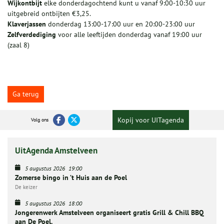
Wijkontbijt
elke donderdagochtend kunt u vanaf 9:00-10:30 uur
uitgebreid ontbijten €3,25.
Klaverjassen
donderdag 13:00-17:00 uur en 20:00-23:00 uur
Zelfverdediging
voor alle leeftijden donderdag vanaf 19:00 uur
(zaal 8)
Ga terug
Kopij voor UITagenda
Volg ons
UitAgenda Amstelveen
5 augustus 2026
19:00
Zomerse bingo in ’t Huis aan de Poel
De keizer
5 augustus 2026
18:00
Jongerenwerk Amstelveen organiseert gratis Grill & Chill BBQ
aan De Poel.