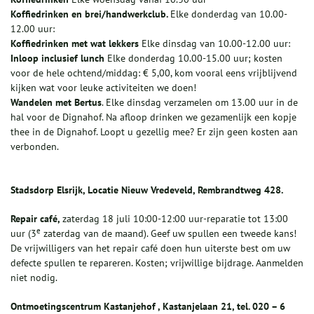
Koffiedrinken en brei/handwerkclub.
Elke donderdag van 10.00-
12.00 uur:
Koffiedrinken met wat lekkers
Elke dinsdag van 10.00-12.00 uur:
I
nloop inclusief lunch
Elke donderdag 10.00-15.00 uur; kosten
voor de hele ochtend/middag: € 5,00, kom vooral eens vrijblijvend
kijken wat voor leuke activiteiten we doen!
Wandelen met Bertus
. Elke dinsdag verzamelen om 13.00 uur in de
hal voor de Dignahof. Na afloop drinken we gezamenlijk een kopje
thee in de Dignahof. Loopt u gezellig mee? Er zijn geen kosten aan
verbonden.
Stadsdorp Elsrijk, Locatie Nieuw Vredeveld, Rembrandtweg 428.
Repair café,
zaterdag 18 juli 10:00-12:00 uur-reparatie tot 13:00
e
uur (3
zaterdag van de maand). Geef uw spullen een tweede kans!
De vrijwilligers van het repair café doen hun uiterste best om uw
defecte spullen te repareren. Kosten; vrijwillige bijdrage. Aanmelden
niet nodig.
Ontmoetingscentrum Kastanjehof , Kastanjelaan 21, tel. 020 – 6