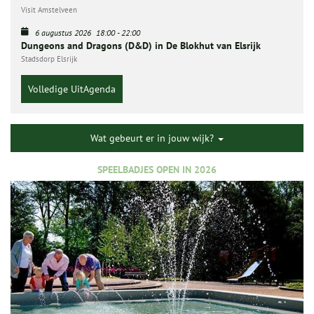
Visit Amstelveen
6 augustus 2026
18:00
-
22:00
Dungeons and Dragons (D&D) in De Blokhut van Elsrijk
Stadsdorp Elsrijk
Volledige UitAgenda
Wat gebeurt er in jouw wijk?
SPEELBADJES OPEN IN 2026