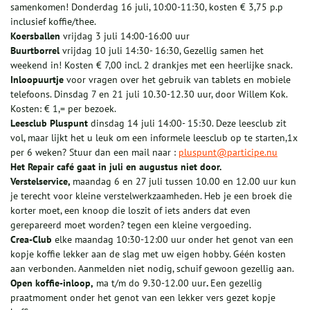
samenkomen! Donderdag 16 juli, 10:00-11:30, kosten € 3,75 p.p
inclusief koffie/thee.
Koersballen
vrijdag 3 juli 14:00-16:00 uur
Buurtborrel
vrijdag 10 juli 14:30- 16:30, Gezellig samen het
weekend in! Kosten € 7,00 incl. 2 drankjes met een heerlijke snack.
Inloopuurtje
voor vragen over het gebruik van tablets en mobiele
telefoons. Dinsdag 7 en 21 juli 10.30-12.30 uur, door Willem Kok.
Kosten: € 1,= per bezoek.
Leesclub Pluspunt
dinsdag 14 juli 14:00- 15:30. Deze leesclub zit
vol, maar lijkt het u leuk om een informele leesclub op te starten,1x
per 6 weken? Stuur dan een mail naar :
pluspunt@participe.nu
Het Repair café gaat in juli en augustus niet door.
Verstelservice,
maandag 6 en 27 juli tussen 10.00 en 12.00 uur kun
je terecht voor kleine verstelwerkzaamheden. Heb je een broek die
korter moet, een knoop die loszit of iets anders dat even
gerepareerd moet worden? tegen een kleine vergoeding.
Crea-Club
elke maandag 10:30-12:00 uur onder het genot van een
kopje koffie lekker aan de slag met uw eigen hobby. Géén kosten
aan verbonden. Aanmelden niet nodig, schuif gewoon gezellig aan.
Open koffie-inloop,
ma t/m do 9.30-12.00 uur
.
Een gezellig
praatmoment onder het genot van een lekker vers gezet kopje