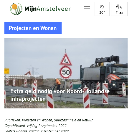
Toggle navigation
20°
Files
Projecten en Wonen
Extra geld nodig voor Noord-Hollandse
infraprojecten
Rubrieken:
Projecten en Wonen
,
Duurzaamheid en Natuur
Gepubliceerd:
vrijdag 2 september 2022
Laatste update:
vrijdag 2 september 2022