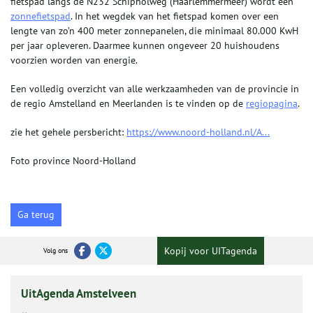
fietspad langs de N232 Schipholweg (Haarlemmermeer) wordt een
zonnefietspad
. In het wegdek van het fietspad komen over een
lengte van zo’n 400 meter zonnepanelen, die minimaal 80.000 KwH
per jaar opleveren. Daarmee kunnen ongeveer 20 huishoudens
voorzien worden van energie.
Een volledig overzicht van alle werkzaamheden van de provincie in
de regio Amstelland en Meerlanden is te vinden op de
regiopagina
.
zie het gehele persbericht:
https://www.noord-holland.nl/A...
Foto province Noord-Holland
Ga terug
Kopij voor UITagenda
Volg ons
UitAgenda Amstelveen