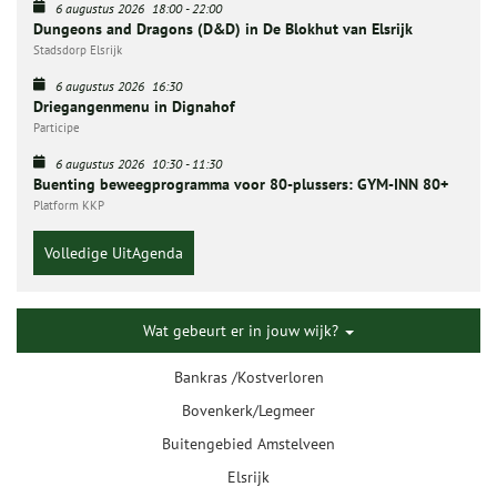
6 augustus 2026
18:00
-
22:00
Dungeons and Dragons (D&D) in De Blokhut van Elsrijk
Stadsdorp Elsrijk
6 augustus 2026
16:30
Driegangenmenu in Dignahof
Participe
6 augustus 2026
10:30
-
11:30
Buenting beweegprogramma voor 80-plussers: GYM-INN 80+
Platform KKP
Volledige UitAgenda
Wat gebeurt er in jouw wijk?
Bankras /Kostverloren
Bovenkerk/Legmeer
Buitengebied Amstelveen
Elsrijk