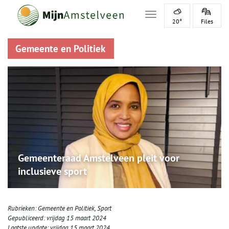
Toggle navigation
20°
Files
Gemeente en Politiek
Gemeenteraad Amstelveen pleit voor
inclusieve sport
Rubrieken:
Gemeente en Politiek
,
Sport
Gepubliceerd:
vrijdag 15 maart 2024
Laatste update:
vrijdag 15 maart 2024