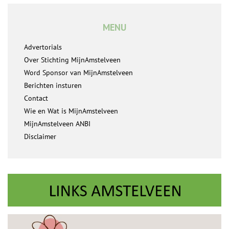
MENU
Advertorials
Over Stichting MijnAmstelveen
Word Sponsor van MijnAmstelveen
Berichten insturen
Contact
Wie en Wat is MijnAmstelveen
MijnAmstelveen ANBI
Disclaimer