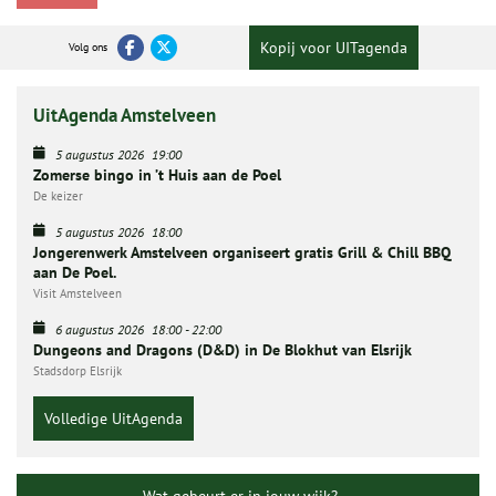
Kopij voor UITagenda
Volg ons
UitAgenda Amstelveen
5 augustus 2026
19:00
Zomerse bingo in ’t Huis aan de Poel
De keizer
5 augustus 2026
18:00
Jongerenwerk Amstelveen organiseert gratis Grill & Chill BBQ
aan De Poel.
Visit Amstelveen
6 augustus 2026
18:00
-
22:00
Dungeons and Dragons (D&D) in De Blokhut van Elsrijk
Stadsdorp Elsrijk
Volledige UitAgenda