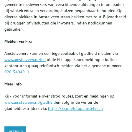
gemeente medewerkers van verschillende afdelingen in om paden
bij winkelcentra en verzorgingshuizen begaanbaar te houden. Op
diverse plekken in Amstelveen staan bakken met zout. Bijvoorbeeld
bij bruggen of viaducten die inwoners, indien nodigkunnen
gebruiken.
Melden via Fixi
Amstelveners kunnen een lege zoutbak of gladheid melden via
www.amstelveen.nl/fixi
of de Fixi app. Spoedmeldingen buiten
kantooruren graag telefonisch melden via het algemene nummer
020-5404911
.
Meer info
Kijk voor informatie over strooiroutes, zout en meldingen op
www.amstelveen.nl/gladheid
en volg in de winter de
gladheidbestrijders via:
https://x.com/letopamstelveen
Ga terug