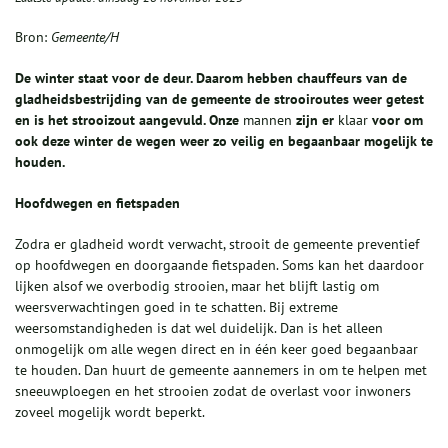
Bron:
Gemeente/H
De winter staat voor de deur
.
Daarom hebben chauffeurs van de
gladheidsbestrijding van de gemeente de strooiroutes
weer
getest
en
is
het strooizout aangevuld
.
Onze
mannen
zijn er
klaar
voor
om
ook deze winter d
e wegen
weer
zo veilig
en begaanbaar
mogelijk te
houden.
H
oofdwegen en fietspaden
Zodra er gladheid wordt verwacht, strooit de gemeente preventief
op hoofdwegen en doorgaande fietspaden. Soms kan het daardoor
lijken alsof we overbodig strooien, maar het blijft lastig om
weersverwachtingen goed in te schatten. Bij extreme
weersomstandigheden is dat wel duidelijk. Dan is het alleen
onmogelijk om alle wegen direct en in één keer goed begaanbaar
te houden. Dan huurt de gemeente aannemers in om te helpen met
sneeuwploegen en het strooien zodat de overlast voor inwoners
zoveel mogelijk wordt beperkt.