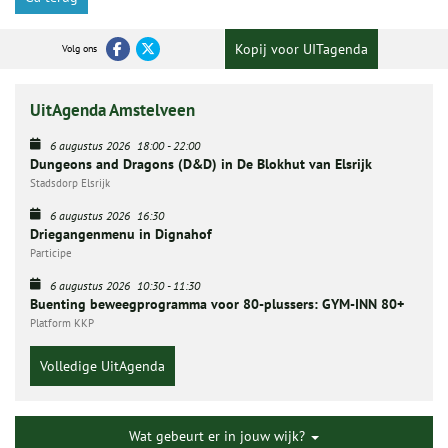
Kopij voor UITagenda
Volg ons
UitAgenda Amstelveen
6 augustus 2026
18:00
-
22:00
Dungeons and Dragons (D&D) in De Blokhut van Elsrijk
Stadsdorp Elsrijk
6 augustus 2026
16:30
Driegangenmenu in Dignahof
Participe
6 augustus 2026
10:30
-
11:30
Buenting beweegprogramma voor 80-plussers: GYM-INN 80+
Platform KKP
Volledige UitAgenda
Wat gebeurt er in jouw wijk?