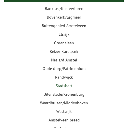
Bankras /Kostverloren
Bovenkerk/Legmeer
Buitengebied Amstelveen
Elsrijk
Groenelaan
Keizer Karelpark
Nes a/d Amstel
Oude dorp/Patrimonium
Randwijck
Stadshart
Uilenstede/Kronenburg
Waardhuizen/Middenhoven
Westwijk
Amstelveen breed