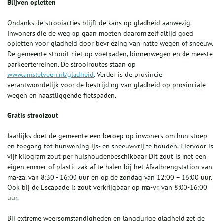
Blijven opletten
Ondanks de strooiacties blijft de kans op gladheid aanwezig.
Inwoners die de weg op gaan moeten daarom zelf altijd goed
opletten voor gladheid door bevriezing van natte wegen of sneeuw.
De gemeente strooit niet op voetpaden, binnenwegen en de meeste
parkeerterreinen. De strooiroutes staan op
www.amstelveen.nl/gladheid
. Verder is de provincie
verantwoordelijk voor de bestrijding van gladheid op provinciale
wegen en naastliggende fietspaden.
Gratis strooizout
Jaarlijks doet de gemeente een beroep op inwoners om hun stoep
en toegang tot hunwoning ijs- en sneeuwvrij te houden. Hiervoor is
vijf kilogram zout per huishoudenbeschikbaar. Dit zout is met een
eigen emmer of plastic zak af te halen bij het Afvalbrengstation van
ma-za. van 8:30 - 16:00 uur en op de zondag van 12:00 – 16:00 uur.
Ook bij de Escapade is zout verkrijgbaar op ma-vr. van 8:00-16:00
uur.
Bij extreme weersomstandigheden en langdurige gladheid zet de