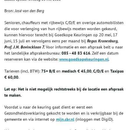
Bron:
José van den Berg
Senioren, chauffeurs met rijbewijs C/D/E en overige automobilisten
die voor verlenging van hun rijbewijs moeten worden gekeurd,
kunnen hiervoor terecht bij Goedkope Keuringen op 20 mei, 17
juni, 15 juli en vervolgens eens per maand bij
Regus Kronenburg,
Prof. J.H. Bavincklaan 7.
Voor informatie en een afspraak belt u naar
het landelijke afsprakenbureau:
085 - 48 83 616
. Zelf een datum
reserveren kan via de website:
www.goedkopekeuringen.nl
.
Tarieven (incl. BTW):
75+ B/E
en
medisch
€ 45,00
,
C/D/E
en
Taxipas
€ 60,00
.
Let op: Het is niet mogelijk rechtstreeks bij de locatie een afspraak
te maken.
Voordat u naar de keuring gaat dient er eerst een
Gezondheidsverklaring gekocht te worden en is verkrijgbaar bij de
gemeente en via internet op
mijn.cbr.nl
(inloggen met DigiD).