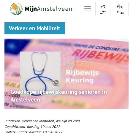
Toggle navigation
17°
Files
Verkeer en Mobiliteit
Goedkope rijbewijskeuring senioren in
Amstelveen
Rubrieken:
Verkeer en Mobiliteit
,
Welzijn en Zorg
Gepubliceerd:
dinsdag 10 mei 2022
Laatste update:
dinsdag 10 mei 2022