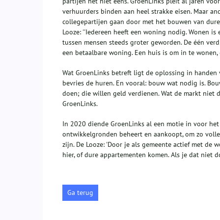
partijen het niet eens. GroenLinks pleit al jaren vo
verhuurders binden aan heel strakke eisen. Maar ande
collegepartijen gaan door met het bouwen van dure
Looze: ''Iedereen heeft een woning nodig. Wonen is 
tussen mensen steeds groter geworden. De één verdie
een betaalbare woning. Een huis is om in te wonen, 
Wat GroenLinks betreft ligt de oplossing in handen
bevries de huren. En vooral: bouw wat nodig is. Bou
doen; die willen geld verdienen. Wat de markt niet d
GroenLinks.
In 2020 diende GroenLinks al een motie in voor het
ontwikkelgronden beheert en aankoopt, om zo voll
zijn. De Looze: 'Door je als gemeente actief met de 
hier, of dure appartementen komen. Als je dat niet do
Ga terug