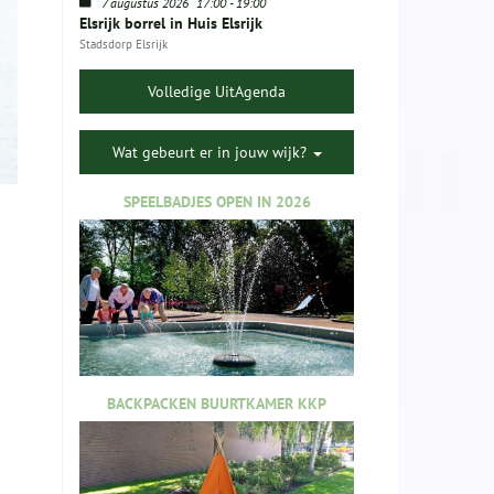
7 augustus 2026
17:00
-
19:00
Elsrijk borrel in Huis Elsrijk
Stadsdorp Elsrijk
Volledige UitAgenda
Wat gebeurt er in jouw wijk?
SPEELBADJES OPEN IN 2026
BACKPACKEN BUURTKAMER KKP