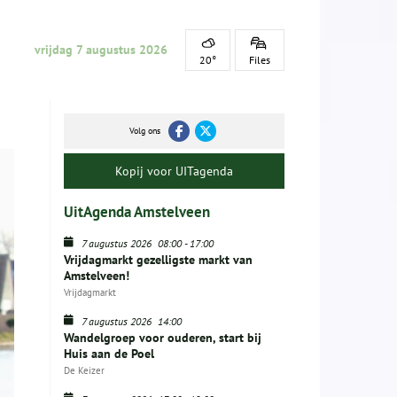
vrijdag 7 augustus 2026
20°
Files
Volg ons
Kopij voor UITagenda
UitAgenda Amstelveen
7 augustus 2026
08:00
-
17:00
Vrijdagmarkt gezelligste markt van
Amstelveen!
Vrijdagmarkt
7 augustus 2026
14:00
Wandelgroep voor ouderen, start bij
Huis aan de Poel
De Keizer