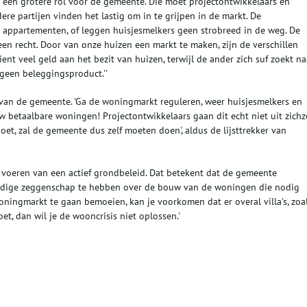
or een grotere rol voor de gemeente. Die moet projectontwikkelaars en
re partijen vinden het lastig om in te grijpen in de markt. De
 appartementen, of leggen huisjesmelkers geen strobreed in de weg. De
een recht. Door van onze huizen een markt te maken, zijn de verschillen
nt veel geld aan het bezit van huizen, terwijl de ander zich suf zoekt na
geen beleggingsproduct.''
 van de gemeente. 'Ga de woningmarkt reguleren, weer huisjesmelkers en
w betaalbare woningen! Projectontwikkelaars gaan dit echt niet uit zichz
oet, zal de gemeente dus zelf moeten doen', aldus de lijsttrekker van
 voeren van een actief grondbeleid. Dat betekent dat de gemeente
edige zeggenschap te hebben over de bouw van de woningen die nodig
woningmarkt te gaan bemoeien, kan je voorkomen dat er overal villa's, zoa
et, dan wíl je de wooncrisis niet oplossen.'