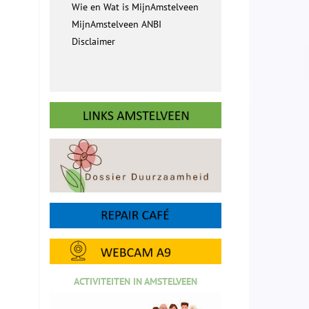
Wie en Wat is MijnAmstelveen
MijnAmstelveen ANBI
Disclaimer
ACTIVITEITEN IN AMSTELVEEN