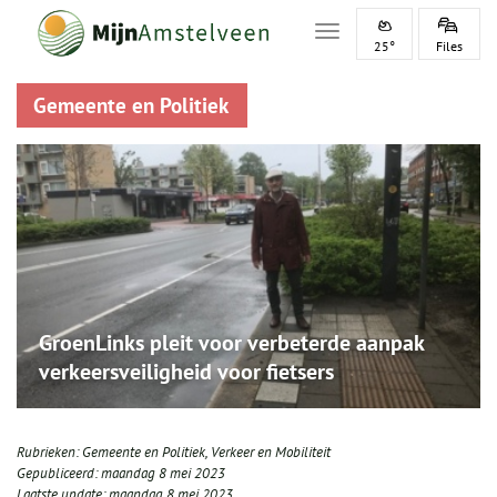
Toggle navigation
25°
Files
Gemeente en Politiek
GroenLinks pleit voor verbeterde aanpak
verkeersveiligheid voor fietsers
Rubrieken:
Gemeente en Politiek
,
Verkeer en Mobiliteit
Gepubliceerd:
maandag 8 mei 2023
Laatste update:
maandag 8 mei 2023