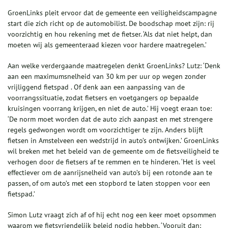
GroenLinks pleit ervoor dat de gemeente een veiligheidscampagne
start die zich richt op de automobilist. De boodschap moet zijn: rij
voorzichtig en hou rekening met de fietser. ‘Als dat niet helpt, dan
moeten wij als gemeenteraad kiezen voor hardere maatregelen.’
Aan welke verdergaande maatregelen denkt GroenLinks? Lutz: ‘Denk
aan een maximumsnelheid van 30 km per uur op wegen zonder
vrijliggend fietspad . Of denk aan een aanpassing van de
voorrangssituatie, zodat fietsers en voetgangers op bepaalde
kruisingen voorrang krijgen, en niet de auto.’ Hij voegt eraan toe:
‘De norm moet worden dat de auto zich aanpast en met strengere
regels gedwongen wordt om voorzichtiger te zijn. Anders blijft
fietsen in Amstelveen een wedstrijd in auto’s ontwijken.’ GroenLinks
wil breken met het beleid van de gemeente om de fietsveiligheid te
verhogen door de fietsers af te remmen en te hinderen. ‘Het is veel
effectiever om de aanrijsnelheid van auto’s bij een rotonde aan te
passen, of om auto’s met een stopbord te laten stoppen voor een
fietspad.’
Simon Lutz vraagt zich af of hij echt nog een keer moet opsommen
waarom we fietsvriendelijk beleid nodig hebben. ‘Vooruit dan: