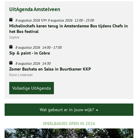
UitAgenda Amstelveen
t/m
8 augustus 2026
9 augustus 2026
12:00
-
23:00
Michelinchefs keren terug in Amsterdamse Bos tijdens Chefs in
het Bos festival
Sophie
8 augustus 2026
14:00
-
17:00
Sip & paint - in Cobra
8 augustus 2026
14:30
Zomer Bachata en Salsa in Buurtkamer KKP
Elwin Lindeman
Volledige UitAgenda
Wat gebeurt er in jouw wijk?
SPEELBADJES OPEN IN 2026