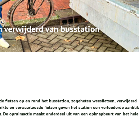
n verwijderd van busstation
e fietsen op en rond het busstation, zogeheten weesfietsen, verwijderd
uikte en verwaarloosde fietsen geven het station een verloederde aanblik
rs. De opruimactie maakt onderdeel uit van een opknapbeurt van het hele