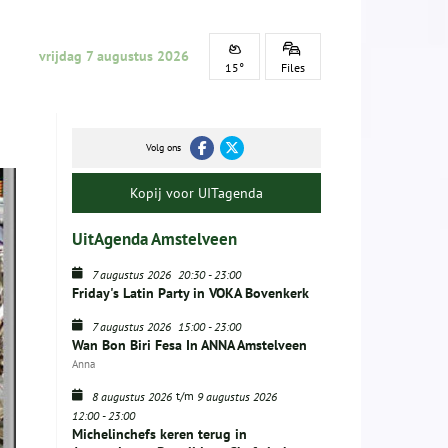
vrijdag 7 augustus 2026
15°
Files
Volg ons
Kopij voor UITagenda
UitAgenda Amstelveen
7 augustus 2026
20:30
-
23:00
Friday's Latin Party in VOKA Bovenkerk
7 augustus 2026
15:00
-
23:00
Wan Bon Biri Fesa In ANNA Amstelveen
Anna
t/m
8 augustus 2026
9 augustus 2026
12:00
-
23:00
Michelinchefs keren terug in