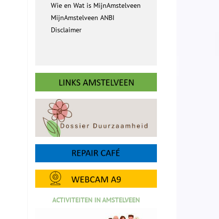
Wie en Wat is MijnAmstelveen
MijnAmstelveen ANBI
Disclaimer
ACTIVITEITEN IN AMSTELVEEN