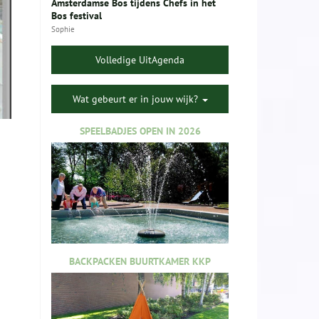
Amsterdamse Bos tijdens Chefs in het
Bos festival
Sophie
Volledige UitAgenda
Wat gebeurt er in jouw wijk?
SPEELBADJES OPEN IN 2026
BACKPACKEN BUURTKAMER KKP