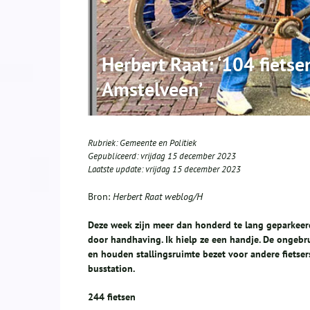
Herbert Raat: ‘104 fietse
Amstelveen’
Rubriek:
Gemeente en Politiek
Gepubliceerd:
vrijdag 15 december 2023
Laatste update:
vrijdag 15 december 2023
Bron:
Herbert Raat weblog/H
Deze week zijn meer dan honderd te lang geparkeerd
door handhaving. Ik hielp ze een handje. De ongebr
en houden stallingsruimte bezet voor andere fietse
busstation.
244 fietsen