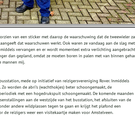
orzien van een sticker met daarop de waarschuwing dat de tweewieler za
t aangeeft dat waarschuwen werkt. Ook waren ze vandaag aan de slag met
inmiddels vervangen en er wordt momenteel extra verlichting aangebracht
anger dan gepland, omdat ze moeten boren in palen met van binnen geha
de mannen mij.
usstation, mede op initiatief van reizigersvereniging Rover. Inmiddels
 Zo worden de abri’s (wachthokjes) beter schoongemaakt, de
 periodiek met een hogedrukspuit schoongemaakt. De komende maanden
enstallingen aan de westzijde van het busstation, het afsluiten van de
onder andere wildplassen tegen te gaan en krijgt het plafond een
r de reizigers weer een visitekaartje maken voor Amstelveen.