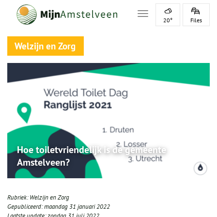
Toggle navigation
20°
Files
Welzijn en Zorg
Hoe toiletvriendelijk is de gemeente
Amstelveen?
Rubriek:
Welzijn en Zorg
Gepubliceerd:
maandag 31 januari 2022
Laatste update:
zondag 31 juli 2022