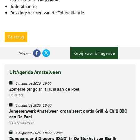
Toiletalliantie
Dekkingsnormen van de Toiletalliantie
Ga terug
Kopij voor UITagenda
Volg ons
UitAgenda Amstelveen
5 augustus 2026
19:00
Zomerse bingo in ’t Huis aan de Poel
De keizer
5 augustus 2026
18:00
Jongerenwerk Amstelveen organiseert gratis Grill & Chill BBQ
aan De Poel.
Visit Amstelveen
6 augustus 2026
18:00
-
22:00
Dungeons and Dragons (D&D) in De Blokhut van Elsrijk