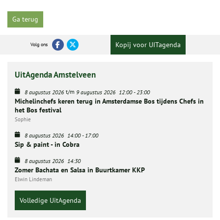
Ga terug
Kopij voor UITagenda
Volg ons
UitAgenda Amstelveen
t/m
8 augustus 2026
9 augustus 2026
12:00
-
23:00
Michelinchefs keren terug in Amsterdamse Bos tijdens Chefs in
het Bos festival
Sophie
8 augustus 2026
14:00
-
17:00
Sip & paint - in Cobra
8 augustus 2026
14:30
Zomer Bachata en Salsa in Buurtkamer KKP
Elwin Lindeman
Volledige UitAgenda